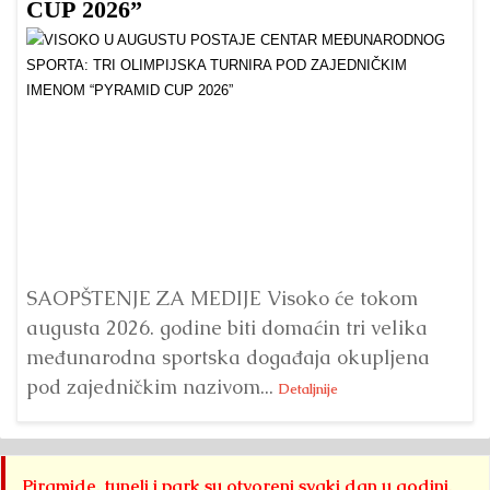
CUP 2026”
Dr
Bu
ve
SAOPŠTENJE ZA MEDIJE Visoko će tokom
augusta 2026. godine biti domaćin tri velika
međunarodna sportska događaja okupljena
pod zajedničkim nazivom...
Detaljnije
Piramide, tuneli i park su otvoreni svaki dan u godini,