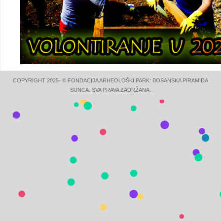
COPYRIGHT 2025- © FONDACIJA ARHEOLOŠKI PARK: BOSANSKA PIRAMIDA
SUNCA. SVA PRAVA ZADRŽANA.