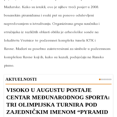
Mađarske.
Kako su istakli, ovo je njihov treći posjet u 2008.
bosanskim piramidama i svaki put su ponovo oduševljeni
napredovanjem u istraživanju.
Organizirana grupa naučnika i
stručnjaka iz različitih oblasti obišla je arheološke sonde na
lokalitetu Vratnice te podzemnei kompleks tunela KTK i
Ravne.
Mađari su posebno zainteresirani za simbole u podzemnom
kompleksu Ravne koji ih, kako su kazali, podsjećaju na Runsko
pismo.
AKTUELNOSTI
VISOKO U AUGUSTU POSTAJE
B
CENTAR MEĐUNARODNOG SPORTA:
TRI OLIMPIJSKA TURNIRA POD
ZAJEDNIČKIM IMENOM “PYRAMID