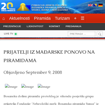
Skip
FONDACIJA ARHEOLOŠKI PARK:
to
BOSANSKA PIRAMIDA SUNCA
VISOKO, BOSNA I HERCEGOVINA
content
⌂
Aktuelnosti
Piramida
Turizam
⌖
☰
PREZENTACIJE
LJEKOVITOST
KONTAKT
PREDAVANJA
Sea
Search
LIVE TV
for:
PRIJATELJI IZ MAĐARSKE PONOVO NA
PIRAMIDAMA
Objavljeno
September 9, 2008
Bosansku dolinu piramida proteklog je vikenda posjetila grupa
prijatelja Fondacije “Arheološki park: Bosanska piramida Sunca” iz