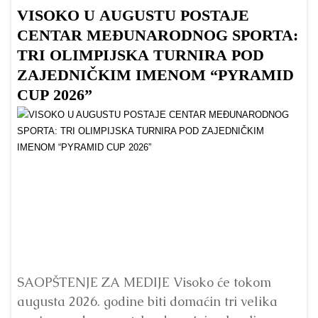
VISOKO U AUGUSTU POSTAJE
B
CENTAR MEĐUNARODNOG SPORTA:
TRI OLIMPIJSKA TURNIRA POD
ZAJEDNIČKIM IMENOM “PYRAMID
CUP 2026”
Dr
Bu
ve
SAOPŠTENJE ZA MEDIJE Visoko će tokom
augusta 2026. godine biti domaćin tri velika