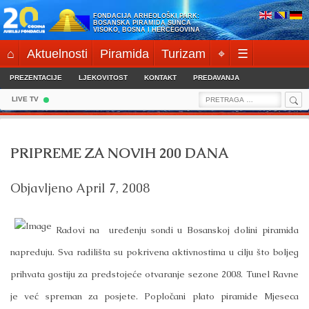
Skip
FONDACIJA ARHEOLOŠKI PARK:
to
BOSANSKA PIRAMIDA SUNCA
VISOKO, BOSNA I HERCEGOVINA
content
⌂
Aktuelnosti
Piramida
Turizam
⌖
☰
PREZENTACIJE
LJEKOVITOST
KONTAKT
PREDAVANJA
Sea
Search
LIVE TV
for:
PRIPREME ZA NOVIH 200 DANA
Objavljeno
April 7, 2008
Radovi na uređenju sondi u Bosanskoj dolini piramida
napreduju. Sva radilišta su pokrivena aktivnostima u cilju što boljeg
prihvata gostiju za predstojeće otvaranje sezone 2008. Tunel Ravne
je već spreman za posjete. Popločani plato piramide Mjeseca