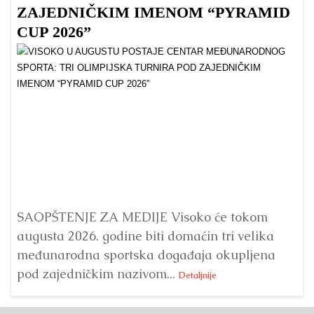
ZAJEDNIČKIM IMENOM “PYRAMID
CUP 2026”
Dr
Bu
ve
SAOPŠTENJE ZA MEDIJE Visoko će tokom
augusta 2026. godine biti domaćin tri velika
međunarodna sportska događaja okupljena
pod zajedničkim nazivom...
Detaljnije