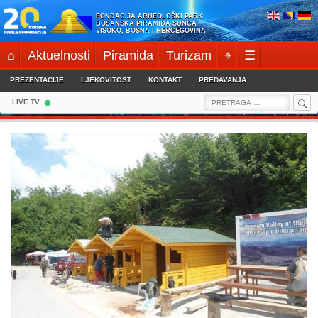
Skip
FONDACIJA ARHEOLOŠKI PARK:
to
BOSANSKA PIRAMIDA SUNCA
VISOKO, BOSNA I HERCEGOVINA
content
⌂
Aktuelnosti
Piramida
Turizam
⌖
☰
PREZENTACIJE
LJEKOVITOST
KONTAKT
PREDAVANJA
Sea
Search
LIVE TV
for: