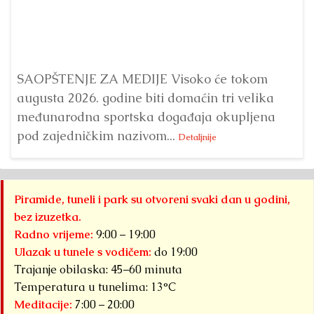
Dr
Bu
ve
SAOPŠTENJE ZA MEDIJE Visoko će tokom
augusta 2026. godine biti domaćin tri velika
međunarodna sportska događaja okupljena
pod zajedničkim nazivom...
Detaljnije
Piramide, tuneli i park su otvoreni svaki dan u godini,
bez izuzetka.
Radno vrijeme:
9:00 – 19:00
Ulazak u tunele s vodičem:
do 19:00
Trajanje obilaska: 45–60 minuta
Temperatura u tunelima: 13°C
Meditacije:
7:00 – 20:00