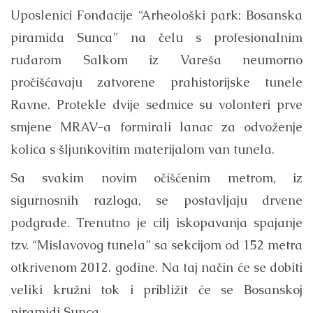
Uposlenici Fondacije “Arheološki park: Bosanska
piramida Sunca” na čelu s profesionalnim
rudarom Salkom iz Vareša neumorno
pročišćavaju zatvorene prahistorijske tunele
Ravne. Protekle dvije sedmice su volonteri prve
smjene MRAV-a formirali lanac za odvoženje
kolica s šljunkovitim materijalom van tunela.
Sa svakim novim očišćenim metrom, iz
sigurnosnih razloga, se postavljaju drvene
podgrade. Trenutno je cilj iskopavanja spajanje
tzv. “Mislavovog tunela” sa sekcijom od 152 metra
otkrivenom 2012. godine. Na taj način će se dobiti
veliki kružni tok i približit će se Bosanskoj
piramidi Sunca.