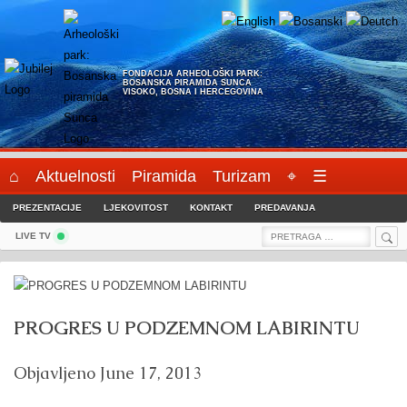
Skip
to
content
FONDACIJA ARHEOLOŠKI PARK:
BOSANSKA PIRAMIDA SUNCA
VISOKO, BOSNA I HERCEGOVINA
⌂
Aktuelnosti
Piramida
Turizam
⌖
☰
PREZENTACIJE
LJEKOVITOST
KONTAKT
PREDAVANJA
Sea
Search
LIVE TV
for:
PROGRES U PODZEMNOM LABIRINTU
Objavljeno
June 17, 2013