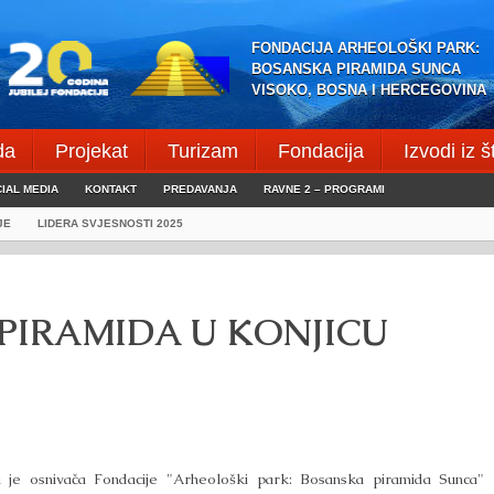
FONDACIJA ARHEOLOŠKI PARK:
BOSANSKA PIRAMIDA SUNCA
VISOKO, BOSNA I HERCEGOVINA
da
Projekat
Turizam
Fondacija
Izvodi iz 
IAL MEDIA
KONTAKT
PREDAVANJA
RAVNE 2 – PROGRAMI
JE
LIDERA SVJESNOSTI 2025
PIRAMIDA U KONJICU
a je osnivača Fondacije "Arheološki park: Bosanska piramida Sunca"