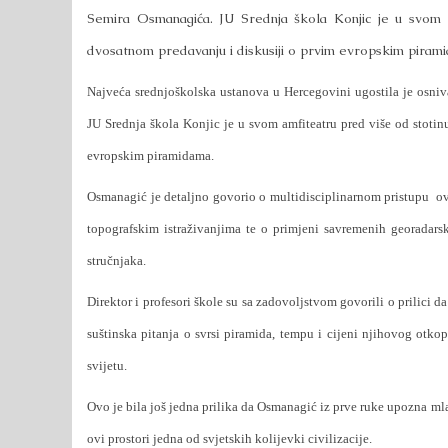
Semira Osmanagića. JU Srednja škola Konjic je u svom a
dvosatnom predavanju i diskusiji o prvim evropskim piram
Najveća srednjoškolska ustanova u Hercegovini ugostila je osni
JU Srednja škola Konjic je u svom amfiteatru pred više od stotin
evropskim piramidama.
Osmanagić je detaljno govorio o multidisciplinarnom pristupu
ov
topografskim istraživanjima te o primjeni savremenih georadarski
stručnjaka.
Direktor i profesori škole su sa zadovoljstvom govorili o prilici d
suštinska pitanja o svrsi piramida, tempu i cijeni njihovog ot
svijetu.
Ovo je bila još jedna prilika da Osmanagić iz prve ruke upozna mla
ovi prostori jedna od svjetskih kolijevki civilizacije.