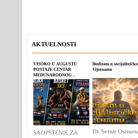
AKTUELNOSTI
VISOKO U AUGUSTU
Budizam u socijalističk
POSTAJE CENTAR
Vijetnamu
MEĐUNARODNOG
SPORTA: TRI OLIMPIJSKA
TURNIRA POD
ZAJEDNIČKIM IMENOM
“PYRAMID CUP 2026”
Dr. Semir Osman
SAOPŠTENJE ZA