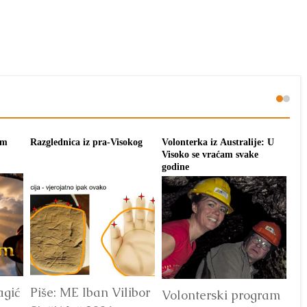
om
Razglednica iz pra-Visokog
Volonterka iz Australije: U
Pon
Visoko se vraćam svake
tra
godine
agić
Piše: ME Iban Vilibor
Dr
Volonterski program