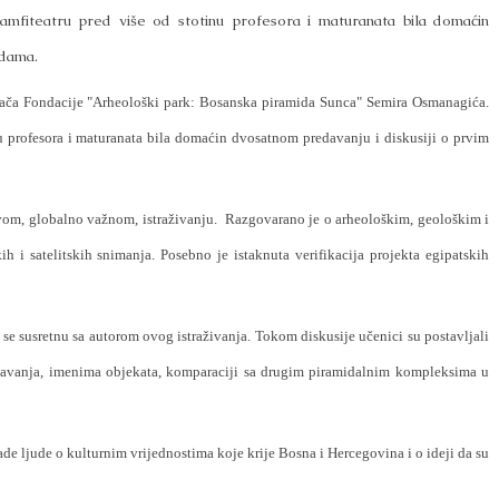
mfiteatru pred više od stotinu profesora i maturanata bila domaćin
idama.
vača Fondacije "Arheološki park: Bosanska piramida Sunca" Semira Osmanagića.
u profesora i maturanata bila domaćin dvosatnom predavanju i diskusiji o prvim
om, globalno važnom, istraživanju.
Razgovarano je o arheološkim, geološkim i
h i satelitskih snimanja. Posebno je istaknuta verifikacija projekta egipatskih
a se susretnu sa autorom ovog istraživanja. Tokom diskusije učenici su postavljali
kopavanja, imenima objekata, komparaciji sa drugim piramidalnim kompleksima u
de ljude o kulturnim vrijednostima koje krije Bosna i Hercegovina i o ideji da su