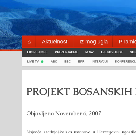
Skip
to
content
⌂
Aktuelnosti
Iz mog ugla
Pirami
EKSPEDICIJE
Blogeri
PREZENTACIJE
⌖
MRAV
LJEKOVITOST
SOC
LIVE TV
ABC
BBC
EPR
INTERVJUI
KONFERENCI
PROJEKT BOSANSKIH 
Objavljeno
November 6, 2007
Najveća srednjoškolska ustanova u Hercegovini ugostil