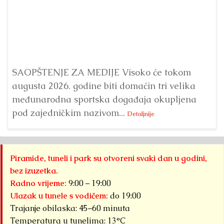
Dr
Bu
ve
SAOPŠTENJE ZA MEDIJE Visoko će tokom
augusta 2026. godine biti domaćin tri velika
međunarodna sportska događaja okupljena
pod zajedničkim nazivom...
Detaljnije
Piramide, tuneli i park su otvoreni svaki dan u godini,
bez izuzetka.
Radno vrijeme:
9:00 – 19:00
Ulazak u tunele s vodičem:
do 19:00
Trajanje obilaska: 45–60 minuta
Temperatura u tunelima: 13°C