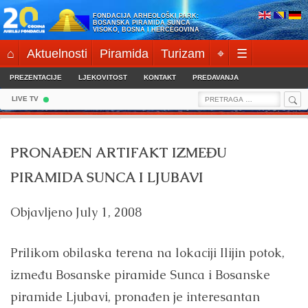
Skip
FONDACIJA ARHEOLOŠKI PARK:
to
BOSANSKA PIRAMIDA SUNCA
VISOKO, BOSNA I HERCEGOVINA
content
⌂
Aktuelnosti
Piramida
Turizam
⌖
☰
PREZENTACIJE
LJEKOVITOST
KONTAKT
PREDAVANJA
Sea
Search
LIVE TV
for:
PRONAĐEN ARTIFAKT IZMEĐU
PIRAMIDA SUNCA I LJUBAVI
Objavljeno
July 1, 2008
Prilikom obilaska terena na lokaciji Ilijin potok,
između Bosanske piramide Sunca i Bosanske
piramide Ljubavi, pronađen je interesantan