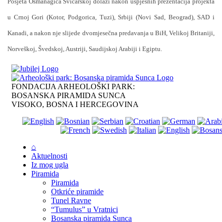
Posjeta Osmanagića Švicarskoj dolazi nakon uspješnih prezentacija projekta
u Crnoj Gori (Kotor, Podgorica, Tuzi), Srbiji (Novi Sad, Beograd), SAD i
Kanadi, a nakon nje slijede dvomjesečna predavanja u BiH, Velikoj Britaniji,
Norveškoj, Švedskoj, Austriji, Saudijskoj Arabiji i Egiptu.