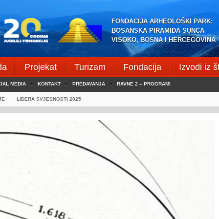
FONDACIJA ARHEOLOŠKI PARK:
BOSANSKA PIRAMIDA SUNCA
VISOKO, BOSNA I HERCEGOVINA
da
Projekat
Turizam
Fondacija
Izvodi iz 
IAL MEDIA
KONTAKT
PREDAVANJA
RAVNE 2 – PROGRAMI
JE
LIDERA SVJESNOSTI 2025