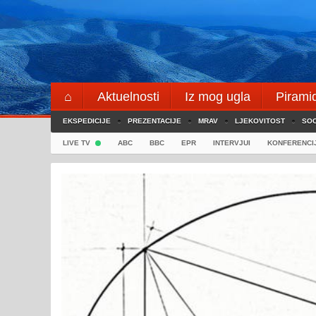
Skip
to
content
⌂
Aktuelnosti
Iz mog ugla
Pirami
EKSPEDICIJE
Blogeri
PREZENTACIJE
⌖
MRAV
LJEKOVITOST
SOC
LIVE TV
ABC
BBC
EPR
INTERVJUI
KONFERENCI