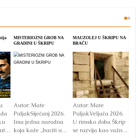
nija
MISTERIOZNI GROB NA
MAUZOLEJ U ŠKRIPU NA
ME
GRADINI U ŠKRIPU
BRAČU
ŠK
u
Autor: Mate
Autor: Mate
Au
ada
PuljakSiječanj 2026.
PuljakVeljača 2026.
Pu
ku
Ima jedna narodna
U rimsko doba Škrip
Pr
ut
koja kaže „baciti u
se razvija kao važno
Al