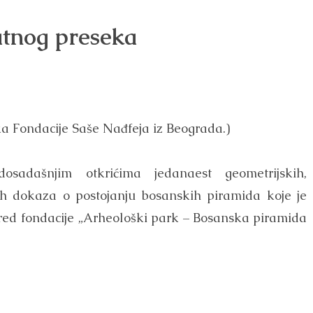
latnog preseka
ka Fondacije Saše Nađfeja iz Beograda.)
dosadašnjim otkrićima jedanaest geometrijskih,
ih dokaza o postojanju bosanskih piramida koje je
red fondacije „Arheološki park – Bosanska piramida