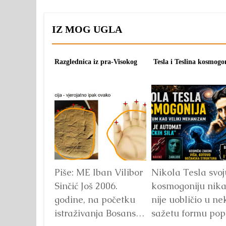
IZ MOG UGLA
Razglednica iz pra-Visokog
Tesla i Teslina kosmogo
Piše: ME Iban Vilibor
Nikola Tesla svoj
Sinčić Još 2006.
kosmogoniju nik
godine, na početku
nije uobličio u ne
istraživanja Bosanske
sažetu formu pop