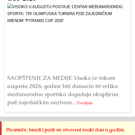
Dr
Bu
ve
SAOPŠTENJE ZA MEDIJE Visoko će tokom
augusta 2026. godine biti domaćin tri velika
međunarodna sportska događaja okupljena
pod zajedničkim nazivom...
Detaljnije
Piramide, tuneli i park su otvoreni svaki dan u godini,