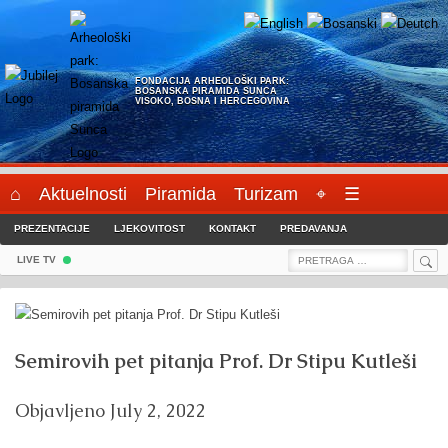
Skip
to
content
FONDACIJA ARHEOLOŠKI PARK:
BOSANSKA PIRAMIDA SUNCA
VISOKO, BOSNA I HERCEGOVINA
⌂
Aktuelnosti
Piramida
Turizam
⌖
☰
PREZENTACIJE
LJEKOVITOST
KONTAKT
PREDAVANJA
Sea
Search
LIVE TV
for:
Semirovih pet pitanja Prof. Dr Stipu Kutleši
Objavljeno
July 2, 2022