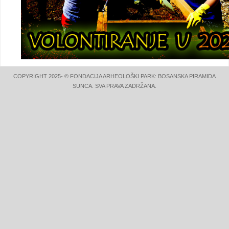
COPYRIGHT 2025- © FONDACIJA ARHEOLOŠKI PARK: BOSANSKA PIRAMIDA
SUNCA. SVA PRAVA ZADRŽANA.