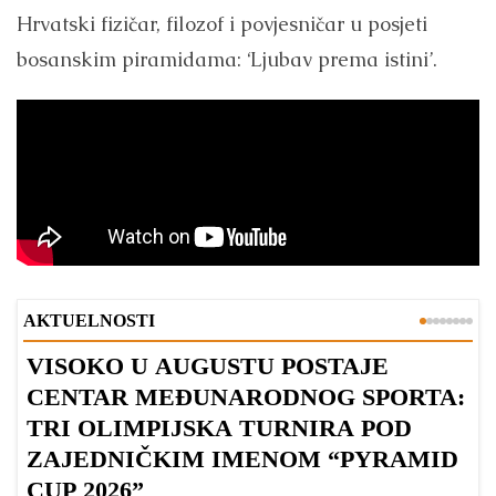
Hrvatski fizičar, filozof i povjesničar u posjeti
bosanskim piramidama: ‘Ljubav prema istini’.
AKTUELNOSTI
VISOKO U AUGUSTU POSTAJE
B
CENTAR MEĐUNARODNOG SPORTA:
TRI OLIMPIJSKA TURNIRA POD
ZAJEDNIČKIM IMENOM “PYRAMID
CUP 2026”