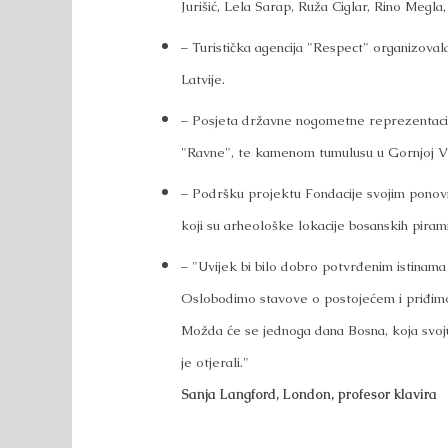
Jurišić, Lela Sarap, Ruža Ciglar, Rino Megla
– Turistička agencija "Respect" organizovala
Latvije.
– Posjeta državne nogometne reprezentaci
"Ravne", te kamenom tumulusu u Gornjoj Vr
– Podršku projektu Fondacije svojim ponovn
koji su arheološke lokacije bosanskih piram
– "Uvijek bi bilo dobro potvrđenim istinama p
Oslobodimo stavove o postojećem i priđimo
Možda će se jednoga dana Bosna, koja svoj
je otjerali."
Sanja Langford, London, profesor klavira