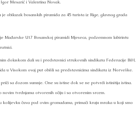
, Igor Mesarić i Valentina Novak.
 je obilazak bosanskih piramida za 45 turista iz Rige, glavnog grada
je Mađarske U17 Bosanskoj piramidi Mjeseca, podzemnom labirintu
atnici.
im dolaskom dali su i predstavnici strukovnih sindikata Federacije BiH,
ida u Visokom ovaj put obišli sa predstavnicima sindikata iz Norveške.
riči sa dozom sumnje. One su istine dok se ne potvrdi istinitija istina.
 novim tvrdnjama otvorenih očiju i sa otvorenim srcem.
u kolijevku čuva pod ovim gromadama, primači kraju mraka u koji smo