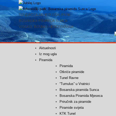
Skip
to
content
FONDACIJA ARHEOLOŠKI PARK:
BOSANSKA PIRAMIDA SUNCA
VISOKO, BOSNA I HERCEGOVINA
⌂
Aktuelnosti
Iz mog ugla
Piramida
Piramida
Otkriće piramide
Tunel Ravne
“Tumulus” u Vratnici
Bosanska piramida Sunca
Bosanska Piramida Mjeseca
Priručnik za piramide
Piramide svijeta
KTK Tunel