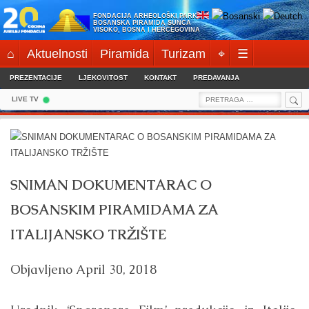
Skip
FONDACIJA ARHEOLOŠKI PARK:
to
BOSANSKA PIRAMIDA SUNCA
VISOKO, BOSNA I HERCEGOVINA
content
⌂
Aktuelnosti
Piramida
Turizam
⌖
☰
PREZENTACIJE
LJEKOVITOST
KONTAKT
PREDAVANJA
Sea
Search
LIVE TV
for:
SNIMAN DOKUMENTARAC O
BOSANSKIM PIRAMIDAMA ZA
ITALIJANSKO TRŽIŠTE
Objavljeno
April 30, 2018