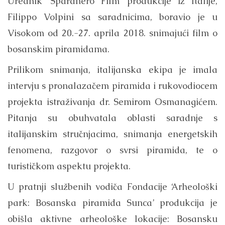
Urednik ‘Sparanero Film’ produkcije iz Italije,
Filippo Volpini sa saradnicima, boravio je u
Visokom od 20.-27. aprila 2018. snimajući film o
bosanskim piramidama.
Prilikom snimanja, italijanska ekipa je imala
intervju s pronalazačem piramida i rukovodiocem
projekta istraživanja dr. Semirom Osmanagićem.
Pitanja su obuhvatala oblasti saradnje s
italijanskim stručnjacima, snimanja energetskih
fenomena, razgovor o svrsi piramida, te o
turističkom aspektu projekta.
U pratnji službenih vodiča Fondacije ‘Arheološki
park: Bosanska piramida Sunca’ produkcija je
obišla aktivne arheološke lokacije: Bosansku