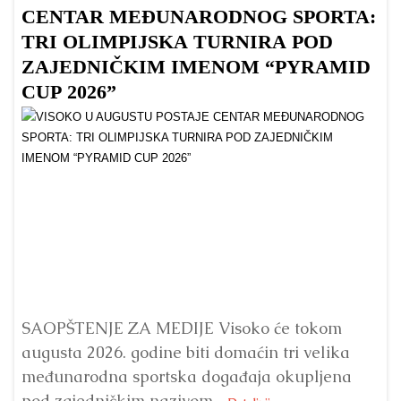
CENTAR MEĐUNARODNOG SPORTA:
TRI OLIMPIJSKA TURNIRA POD
ZAJEDNIČKIM IMENOM “PYRAMID
CUP 2026”
Dr
Bu
ve
SAOPŠTENJE ZA MEDIJE Visoko će tokom
augusta 2026. godine biti domaćin tri velika
međunarodna sportska događaja okupljena
pod zajedničkim nazivom...