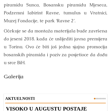
piramidu Sunca, Bosansku piramidu Mjeseca,
Podzemni labirint Ravne, tumulus u Vratnici,
Muzej Fondacije, te park ‘Ravne 2’.
Očekuje se da montaža materijala bude završena
do jeseni 2018. kada će uslijediti javna premijera
u Torinu. Ovo će biti još jedna sjajna promocija
bosanskih piramida i poziv za posjetioce da dođu
u srce BiH.
Galerija
AKTUELNOSTI
VISOKO U AUGUSTU POSTAJE
B