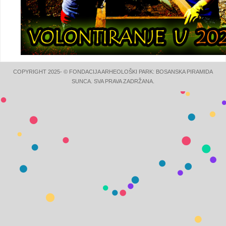
COPYRIGHT 2025- © FONDACIJA ARHEOLOŠKI PARK: BOSANSKA PIRAMIDA
SUNCA. SVA PRAVA ZADRŽANA.