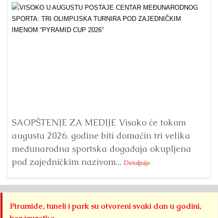
Dr
Bu
ve
SAOPŠTENJE ZA MEDIJE Visoko će tokom
augusta 2026. godine biti domaćin tri velika
međunarodna sportska događaja okupljena
pod zajedničkim nazivom...
Detaljnije
Piramide, tuneli i park su otvoreni svaki dan u godini,