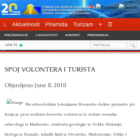
Skip
FONDACIJA ARHEOLOŠKI PARK:
to
BOSANSKA PIRAMIDA SUNCA
VISOKO, BOSNA I HERCEGOVINA
content
⌂
Aktuelnosti
Piramida
Turizam
⌖
☰
PREZENTACIJE
LJEKOVITOST
KONTAKT
PREDAVANJA
Sea
Search
LIVE TV
for:
SPOJ VOLONTERA I TURISTA
Objavljeno
June 8, 2010
Na arheološkim lokacijama Bosanske doline piramide pri
kraju je prva sedmica boravka volontera iz sedam zemalja:
arheologa iz Mađarske, studenta geologije iz Velike Britanije,
biologa iz Kanade, mladih ljudi iz Hrvatske, Makedonije, Srbije I