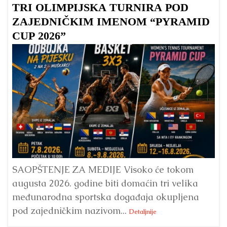
TRI OLIMPIJSKA TURNIRA POD
ZAJEDNIČKIM IMENOM “PYRAMID
CUP 2026”
Dr
Bu
ve
SAOPŠTENJE ZA MEDIJE Visoko će tokom
augusta 2026. godine biti domaćin tri velika
međunarodna sportska događaja okupljena
pod zajedničkim nazivom...
Detaljnije