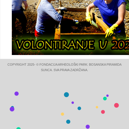
COPYRIGHT 2025- © FONDACIJA ARHEOLOŠKI PARK: BOSANSKA PIRAMIDA
SUNCA. SVA PRAVA ZADRŽANA.