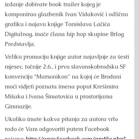
izdanje dobivate book trailer kojeg je
komponirao glazbenik Ivan Vidaković i odličnu
grafiku i najavu knjige Tomislava Lačića
Digitalnog, inače člana hip hop skupine Brlog
Predstavlja.
Veliku promociju knjige autor najavljuje za šesti
mjesec, točnije 2.6., i prvu slavonskobrodsku SF
konvenciju “Marsonikon” na kojoj će Brođani
moći vidjeti poznata imena poput Krešimira
Mišaka i Ivana Šimatovića u prostorijama
Gimnazije.
Ukoliko imate kakva pitanja za autora vrlo
rado će Vam odgovoriti putem Facebook
računa:
http://www.facebook.com/profile.php?