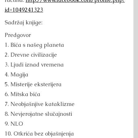
id=1049241323
Sadržaj knjige:
Predgovor
1. Bića s našeg planeta
2. Drevne civilizacije
3. Ljudi iznad vremena
4. Magija
5. Misterije eksterijera
6. Mitska bića
7. Neobjašnjive kataklizme
8. Nevjerojatne slučajnosti
9. NLO
10. Otkrića bez objašnjenja