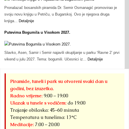
Pronalazač bosanskih piramida Dr. Semir Osmanagić promovirao je
svoju novu knjigu u Petriču, u Bugarskoj. Ovo je njegova druga
knjiga...
Detaljnije
Putevima Bogumila u Visokom 2027.
Slavko, Asen, Samir i Semir najavili okupljanje u parku ‘Ravne 2’ prvi
vikend u julu 2027. Tema: bogumili. Učesnici iz...
Detaljnije
Piramide, tuneli i park su otvoreni svaki dan u
godini, bez izuzetka.
Radno vrijeme:
9:00 – 19:00
Ulazak u tunele s vodičem:
do 19:00
Trajanje obilaska: 45–60 minuta
Temperatura u tunelima: 13°C
Meditacije:
7:00 – 20:00