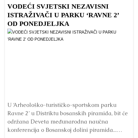
VODEĆI SVJETSKI NEZAVISNI
Z
ISTRAŽIVAČI U PARKU ‘RAVNE 2’
P
OD PONEDJELJKA
Pr
p
U ‘Arheološko-turističko-sportskom parku
Ta
Ravne 2’ u Distriktu bosanskih piramida, bit će
održana Deveta međunarodna naučna
konferencija o Bosanskoj dolini piramida...