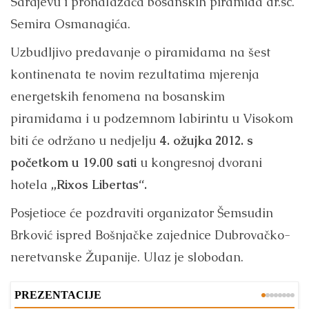
Sarajevu i pronalazača bosanskih piramida dr.sc.
Semira Osmanagića.
Uzbudljivo predavanje o piramidama na šest
kontinenata te novim rezultatima mjerenja
energetskih fenomena na bosanskim
piramidama i u podzemnom labirintu u Visokom
biti će održano u nedjelju
4. ožujka 2012. s
početkom u 19.00 sati
u kongresnoj dvorani
hotela
„Rixos Libertas“.
Posjetioce će pozdraviti organizator Šemsudin
Brković ispred Bošnjačke zajednice Dubrovačko-
neretvanske Županije. Ulaz je slobodan.
PREZENTACIJE