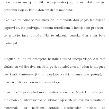
oksidacijom smanjio razliku u boji materijala, ali su i dalje vidljivi
prvobitni slojevi, kao u donjem dijelu monolita.
Sve ovo mi nameće zaključak da je monolit, dok je još bio svježe
napravljen, bio podvrgnut nekom termičkom ili hemijskom procesu, i
to u dvije faze obrade. Na to ukazuju vanjska dva sloja boje
materijala.
Moguće je i da su promjene nastale i usljed uticaja vlage, a u tom
slučaju su vidljiva dva različita perioda izloženosti. Jedan je moguće
bio kraći i intenzivniji (npr. poplava velikih razmjera – potop), a
drugi u duži i sa manjim uticajem vlage.
Ova zapažanja su plod moje nestručne analize. Meni, kao inženjeru
elektronike, interesantna je sličnost opisanih slojeve na silikatnom
materijalu sa načinom izrade silicijumskih pločica na