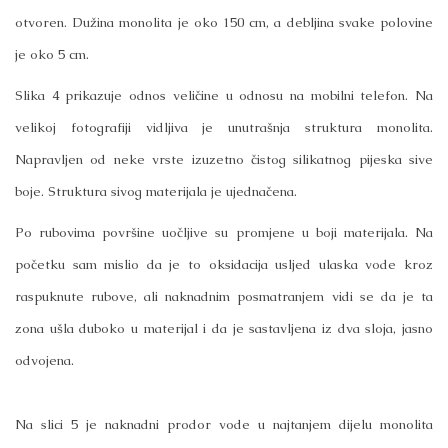
otvoren. Dužina monolita je oko 150 cm, a debljina svake polovine
je oko 5 cm.
Slika 4 prikazuje odnos veličine u odnosu na mobilni telefon. Na
velikoj fotografiji vidljiva je unutrašnja struktura monolita.
Napravljen od neke vrste izuzetno čistog silikatnog pijeska sive
boje. Struktura sivog materijala je ujednačena.
Po rubovima površine uočljive su promjene u boji materijala. Na
početku sam mislio da je to oksidacija usljed ulaska vode kroz
raspuknute rubove, ali naknadnim posmatranjem vidi se da je ta
zona ušla duboko u materijal i da je sastavljena iz dva sloja, jasno
odvojena.
Na slici 5 je naknadni prodor vode u najtanjem dijelu monolita