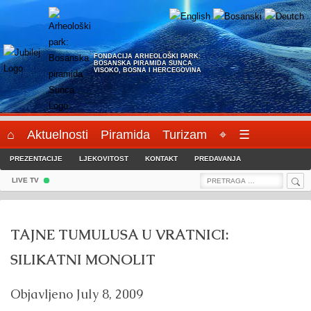
Skip
to
content
FONDACIJA ARHEOLOŠKI PARK:
BOSANSKA PIRAMIDA SUNCA
VISOKO, BOSNA I HERCEGOVINA
⌂
Aktuelnosti
Piramida
Turizam
⌖
☰
PREZENTACIJE
LJEKOVITOST
KONTAKT
PREDAVANJA
Sea
Search
LIVE TV
for:
TAJNE TUMULUSA U VRATNICI:
SILIKATNI MONOLIT
Objavljeno
July 8, 2009