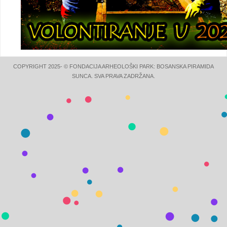
COPYRIGHT 2025- © FONDACIJA ARHEOLOŠKI PARK: BOSANSKA PIRAMIDA
SUNCA. SVA PRAVA ZADRŽANA.