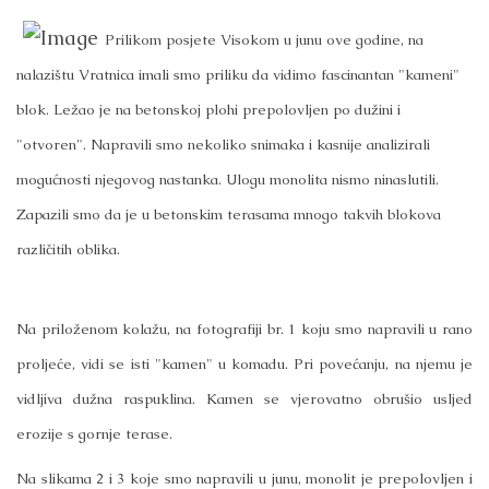
Prilikom posjete Visokom u junu ove godine, na
nalazištu Vratnica imali smo priliku da vidimo fascinantan "kameni"
blok. Ležao je na betonskoj plohi prepolovljen po dužini i
"otvoren". Napravili smo nekoliko snimaka i kasnije analizirali
mogućnosti njegovog nastanka. Ulogu monolita nismo ninaslutili.
Zapazili smo da je u betonskim terasama mnogo takvih blokova
različitih oblika.
Na priloženom kolažu, na fotografiji br. 1 koju smo napravili u rano
proljeće, vidi se isti "kamen" u komadu. Pri povećanju, na njemu je
vidljiva dužna raspuklina. Kamen se vjerovatno obrušio usljed
erozije s gornje terase.
Na slikama 2 i 3 koje smo napravili u junu, monolit je prepolovljen i