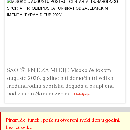
Dr
Bu
ve
SAOPŠTENJE ZA MEDIJE Visoko će tokom
augusta 2026. godine biti domaćin tri velika
međunarodna sportska događaja okupljena
pod zajedničkim nazivom...
Detaljnije
Piramide, tuneli i park su otvoreni svaki dan u godini,
bez izuzetka.