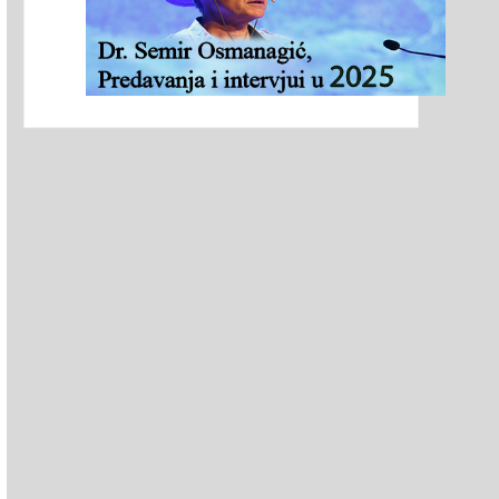
ALITSKA GRADINA U ŠKRIPU
Danko Gašić: Radiestezijski osvrt
MOĆ POJEDINCA
na bosanske piramide i tunele
Ravne