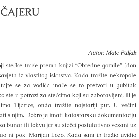
A ČAJERU
Autor: Mate Puljak
ji stećke traže prema knjizi “Obredne gomile” (don
avjeta iz vlastitog iskustva. Kada tražite nekropole
spitajte se za vodiča inače se to pretvori u gubitak
te u potrazi za stećcima koji su zaboravljeni, ili je
ma Tijarice, onda tražite najstariji put. U većini
letati s njim. Dobro je imati katastarsku dokumentaciju
za bunar ili lokvu jer su stećci postulativno vezani uz
znao ni pok. Marijan Lozo. Kada sam ih tražio uvidio