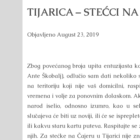
TIJARICA – STEĆCI N
Objavljeno
August 23, 2019
Zbog povećanog broja upita entuzijasta ko
Ante Škobalj), odlučio sam dati nekoliko s
na teritoriju koji nije vaš domicilni, ra
vremena i volje za ponovnim dolaskom. Ako s
narod iselio, odnosno izumro, kao u seli
slučajeva će biti uz noviji, ili će se isprep
ili kakvu staru kartu puteva. Raspitajte se 
njih. Za stećke na Čajeru u Tijarici nije 