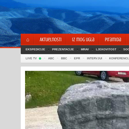
Skip
to
content
⌂
Aktuelnosti
Iz mog ugla
Piramida
EKSPEDICIJE
PREZENTACIJE
MRAV
LJEKOVITOST
SOC
LIVE TV
ABC
BBC
EPR
INTERVJUI
KONFERENCI