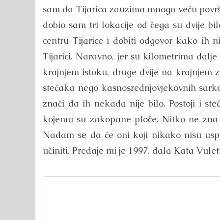
sam da Tijarica zauzima mnogo veću površi
dobio sam tri lokacije od čega su dvije bi
centru Tijarice i dobiti odgovor kako ih n
Tijarici. Naravno, jer su kilometrima dalje
krajnjem istoku, druge dvije na krajnje
stećaka nego kasnosrednjovjekovnih sark
znači da ih nekada nije bilo. Postoji i s
kojemu su zakopane ploče. Nitko ne zna gd
Nadam se da će oni koji nikako nisu uspj
učiniti. Predaje mi je 1997. dala Kata Vuleti