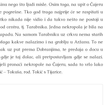
nu nego što ljudi misle. Osim toga, na upit o Čajeru
le pogrešne. Tko god traga najprije će se raspitati u
itko nikada nije vidio i da takvo nešto ne postoji u
 od centra, tj. Tarabnika. Jedna nekropola je bila na
m zapadu. Na samom Tarabniku uz crkvu nema starih
ofaga kakve nalazimo i na groblju u Aržanu. To ne
tećak uz put prema Dobranjima, te predaja o docu u
je je taj dolac, ali pretpostavljam gdje se nalazi.
eli pronaći nekropole na Čajeru, sada to vrlo lako
ć – Tokuša, rođ. Tokić s Tijarice.