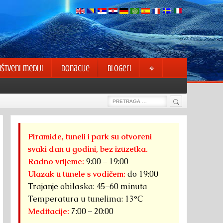
uštveni mediji
Donacije
Blogeri
⌖
Search
Search
for:
Piramide, tuneli i park su otvoreni
svaki dan u godini, bez izuzetka.
Radno vrijeme:
9:00 – 19:00
Ulazak u tunele s vodičem:
do 19:00
Trajanje obilaska: 45–60 minuta
Temperatura u tunelima: 13°C
Meditacije:
7:00 – 20:00