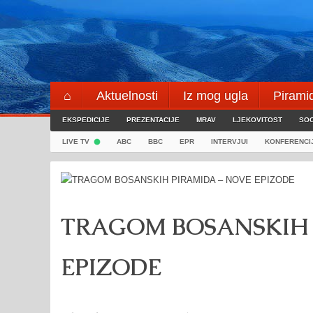
Skip
to
content
⌂
Aktuelnosti
Iz mog ugla
Pirami
EKSPEDICIJE
Blogeri
PREZENTACIJE
⌖
MRAV
LJEKOVITOST
SOC
LIVE TV
ABC
BBC
EPR
INTERVJUI
KONFERENCI
TRAGOM BOSANSKIH 
EPIZODE