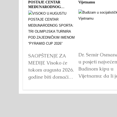
POSTAJE CENTAR
Vijetnamu
MEĐUNARODNOG
SPORTA: TRI OLIMPIJSKA
TURNIRA POD
ZAJEDNIČKIM IMENOM
“PYRAMID CUP 2026”
Dr. Semir Osman
SAOPŠTENJE ZA
u posjeti najveće
MEDIJE Visoko će
Budinom kipu u
tokom augusta 2026.
Vijetnamu: da li j
godine biti domaćin
važna veličina?
tri velika
Detaljnije
međunarodna
sportska događaja
okupljena pod
zajedničkim