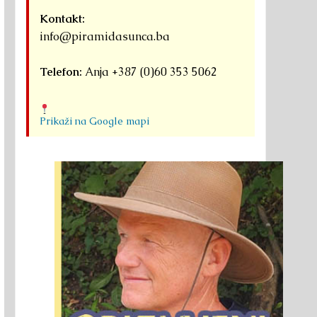
Kontakt:
info@piramidasunca.ba
Telefon:
Anja +387 (0)60 353 5062
Prikaži na Google mapi
agar donosi hinduističku
Moćna energetska lokacija:
Promocija knj