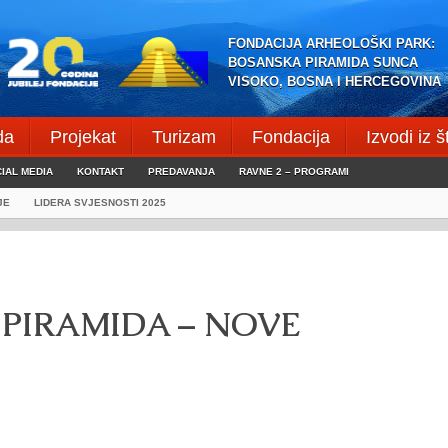
FONDACIJA ARHEOLOŠKI PARK:
BOSANSKA PIRAMIDA SUNCA
VISOKO, BOSNA I HERCEGOVINA
da
Projekat
Turizam
Fondacija
Izvodi iz 
IAL MEDIA
KONTAKT
PREDAVANJA
RAVNE 2 – PROGRAMI
JE
LIDERA SVJESNOSTI 2025
PIRAMIDA – NOVE