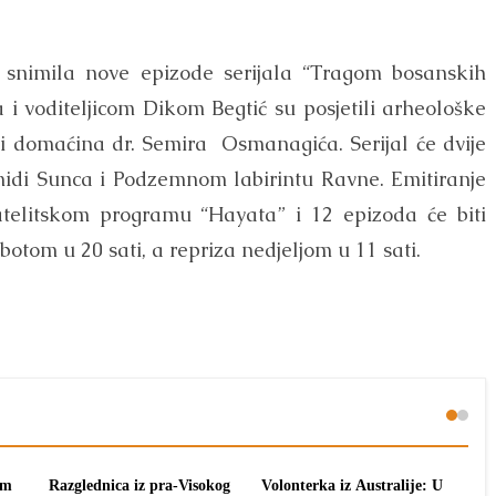
a snimila nove epizode serijala “Tragom bosanskih
 i voditeljicom Dikom Begtić su posjetili arheološke
i domaćina dr. Semira Osmanagića. Serijal će dvije
midi Sunca i Podzemnom labirintu Ravne. Emitiranje
satelitskom programu “Hayata” i 12 epizoda će biti
botom u 20 sati, a repriza nedjeljom u 11 sati.
om
Razglednica iz pra-Visokog
Volonterka iz Australije: U
Pon