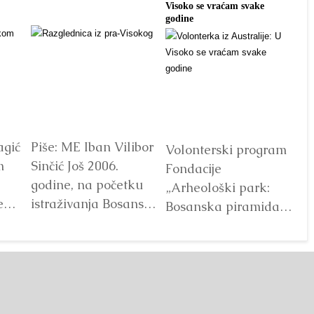
Visoko se vraćam svake
tra
godine
agić
Piše: ME Iban Vilibor
Dr
Volonterski program
m
Sinčić Još 2006.
od
Fondacije
godine, na početku
ot
„Arheološki park:
e
istraživanja Bosanske
V
Bosanska piramida
doline piramida, na
Sunca“ već godinama
platou Piramide
predstavlja jedan od
Sunca pronađen je...
najprepoznatljivijih
Detaljnije
segmenata projekta
Bosanske doline