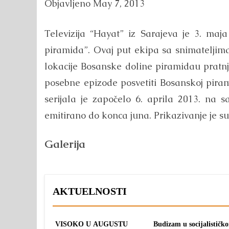
Objavljeno
May 7, 2013
Televizija “Hayat” iz Sarajeva je 3. maj
piramida”. Ovaj put ekipa sa snimateljima
lokacije Bosanske doline piramidau pratnj
posebne epizode posvetiti Bosanskoj pira
serijala je započelo 6. aprila 2013. na 
emitirano do konca juna. Prikazivanje je su
Galerija
AKTUELNOSTI
VISOKO U AUGUSTU
Budizam u socijalističk