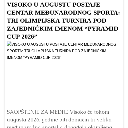
VISOKO U AUGUSTU POSTAJE
B
CENTAR MEĐUNARODNOG SPORTA:
TRI OLIMPIJSKA TURNIRA POD
ZAJEDNIČKIM IMENOM “PYRAMID
CUP 2026”
Dr
Bu
ve
SAOPŠTENJE ZA MEDIJE Visoko će tokom
augusta 2026. godine biti domaćin tri velika
međunarodna sportska događaja okupljena