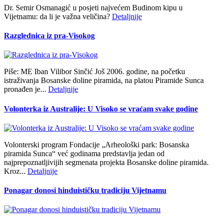
Dr. Semir Osmanagić u posjeti najvećem Budinom kipu u
Vijetnamu: da li je važna veličina?
Detaljnije
Razglednica iz pra-Visokog
Piše: ME Iban Vilibor Sinčić Još 2006. godine, na početku
istraživanja Bosanske doline piramida, na platou Piramide Sunca
pronađen je...
Detaljnije
Volonterka iz Australije: U Visoko se vraćam svake godine
Volonterski program Fondacije „Arheološki park: Bosanska
piramida Sunca“ već godinama predstavlja jedan od
najprepoznatljivijih segmenata projekta Bosanske doline piramida.
Kroz...
Detaljnije
Ponagar donosi hinduističku tradiciju Vijetnamu