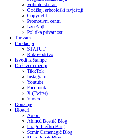
Volonterski rad
Godišnji arheološki izvještaji
Copyright
Promotivni centri
Izvještaji
Politika privatnosti
Turizam
Fondacija
STATUT
Rukovodstvo
Izvodi iz štampe
Društveni mediji
TikkTok
Instagram
Youtube
Facebook
X (Twiter)
Vimeo
Donacije
Blogeri
Autori
Ahmed Bosnić Blog
Drago Plečko Blog
Semir Osmanagić Blog
Mate Puljak Blog