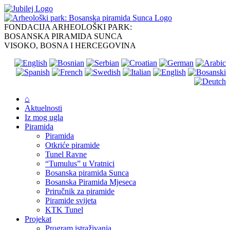
Skip
to
content
FONDACIJA ARHEOLOŠKI PARK:
BOSANSKA PIRAMIDA SUNCA
VISOKO, BOSNA I HERCEGOVINA
⌂
Aktuelnosti
Iz mog ugla
Piramida
Piramida
Otkriće piramide
Tunel Ravne
“Tumulus” u Vratnici
Bosanska piramida Sunca
Bosanska Piramida Mjeseca
Priručnik za piramide
Piramide svijeta
KTK Tunel
Projekat
Program istraživanja