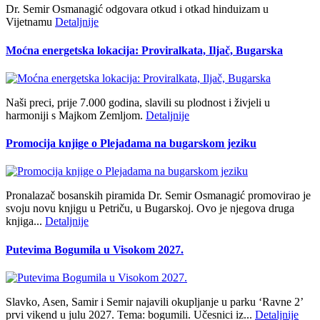
Dr. Semir Osmanagić odgovara otkud i otkad hinduizam u
Vijetnamu
Detaljnije
Moćna energetska lokacija: Proviralkata, Iljač, Bugarska
Naši preci, prije 7.000 godina, slavili su plodnost i živjeli u
harmoniji s Majkom Zemljom.
Detaljnije
Promocija knjige o Plejadama na bugarskom jeziku
Pronalazač bosanskih piramida Dr. Semir Osmanagić promovirao je
svoju novu knjigu u Petriču, u Bugarskoj. Ovo je njegova druga
knjiga...
Detaljnije
Putevima Bogumila u Visokom 2027.
Slavko, Asen, Samir i Semir najavili okupljanje u parku ‘Ravne 2’
prvi vikend u julu 2027. Tema: bogumili. Učesnici iz...
Detaljnije