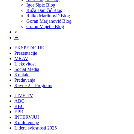
Igor Sipic Blog
Ruža Daničić Blog
Ratko Martinović Blog
Goran Marjanović Blog
Goran Majetic Blog
⌖
☰
EKSPEDICIJE
Prezentacije
MRAV
Ljekovitost
Social Media
Kontakt
Predavanja
Ravne 2 – Programi
LIVE TV
ABC
BBC
EPR
INTERVJUI
Konferencije
Lidera svjesnosti 2025