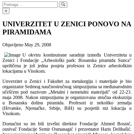
Search
Search
for:
×
UNIVERZITET U ZENICI PONOVO NA
PIRAMIDAMA
Objavljeno
May 29, 2008
U okviru kontinuirane saradnje između Univerziteta u
Zenici i Fondacije „Arheološki park: Bosanska piramida Sunca"
upriličena je još jedna posjeta profesora iz Zenice arheološkim
lokacijama u Visokom.
Unverzitet u Zenici i Fakultet za metalurgiju i materijale je bio
organizator Sedmog naučnostručnog simpozijuma sa međunarodnim
učešćem pod nazivom „Metalni i nemetalni materijali" od 22-23.
maja 2008. Nakon simpozijuma je organizovana stručna ekskurzija
u Bosansku dolinu piramida. Profesori iz nekoliko zemalja
(Hrvatske, Njemačke, Srbije, BiH) su posjetili niz lokacija u
Visokom.
Domaćini su im bili izvršni direktor Fondacije Ahmed Bosnić,
osnivač Fondacije Semir Osmanagić i prezentator Haris Delibašić.