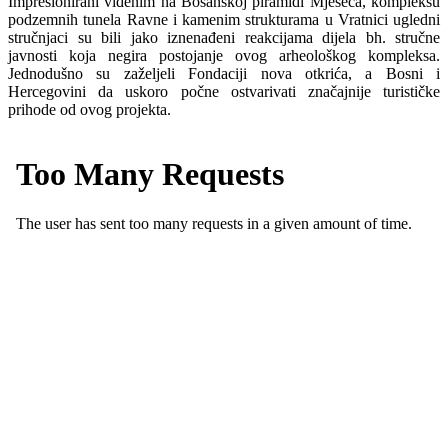
Impresionirani viđenim na Bosanskoj piramidi Mjeseca, kompleksu
podzemnih tunela Ravne i kamenim strukturama u Vratnici ugledni
stručnjaci su bili jako iznenađeni reakcijama dijela bh. stručne
javnosti koja negira postojanje ovog arheološkog kompleksa.
Jednodušno su zaželjeli Fondaciji nova otkrića, a Bosni i
Hercegovini da uskoro počne ostvarivati značajnije turističke
prihode od ovog projekta.