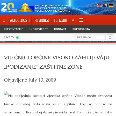
Skip
FONDACIJA ARHEOLOŠKI PARK:
to
BOSANSKA PIRAMIDA SUNCA
VISOKO, BOSNA I HERCEGOVINA
content
⌂
Aktuelnosti
Piramida
Turizam
⌖
☰
PREZENTACIJE
LJEKOVITOST
KONTAKT
PREDAVANJA
Sea
Search
LIVE TV
for:
VIJEĆNICI OPĆINE VISOKO ZAHTIJEVAJU
„PODIZANJE“ ZAŠTITNE ZONE
Objavljeno
July 13, 2009
Na posljednjoj sjednici vijećnika općine Visoko među dvanaest
tačaka dnevnog reda našla su se i pitanja koja se odnose na
istraživanja u Bosanskoj dolini piramida i rad Fondacije „Arheološki