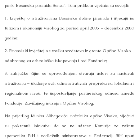
park: Bosanska piramida Sunca". Tom prilikom vijećnici su usvojili:
1. Izvještaj o istraživanjima Bosanske doline piramida i utjecaju na
turizam i ekonomiju Visokog za period april 2005. – decembar 2008.
godine;
2. Finansijski izvještaj o utrošku sredstava iz granta Općine Visoko
odobrenog za arheološka iskopavanja i rad Fondacije;
3. zaključke čijim se sprovođenjem stvaraju uslovi za nastavak
istraživanja – ukidanje svih administrativnih prepreka na lokalnom i
regionalnom nivou, te uspostavljanje partnerskog odnosa između
Fondacije, Zavičajnog muzeja i Općine Visokog.
Na prijedlog Muniba Alibegovića, načelnika općine Visoko, vijećnici
su pokrenuli inicijativu da se na adrese Komisije za zaštitu
spomenika BiH i nadležnih ministarstava u Federaciji BiH uputi