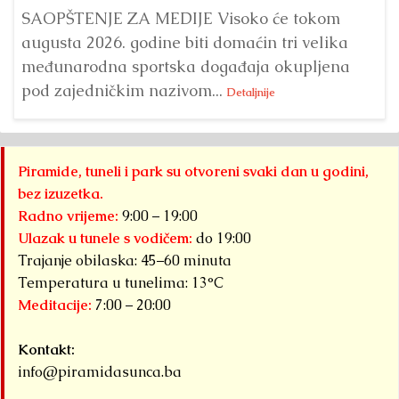
ve
SAOPŠTENJE ZA MEDIJE Visoko će tokom
augusta 2026. godine biti domaćin tri velika
međunarodna sportska događaja okupljena
pod zajedničkim nazivom...
Detaljnije
Piramide, tuneli i park su otvoreni svaki dan u godini,
bez izuzetka.
Radno vrijeme:
9:00 – 19:00
Ulazak u tunele s vodičem:
do 19:00
Trajanje obilaska: 45–60 minuta
Temperatura u tunelima: 13°C
Meditacije:
7:00 – 20:00
Kontakt:
info@piramidasunca.ba