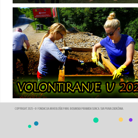
COPYRIGHT 2025- © FONDACIJA ARHEOLOŠKI PARK: BOSANSKA PIRAMIDA SUNCA. SVA PRAVA ZADRŽANA.