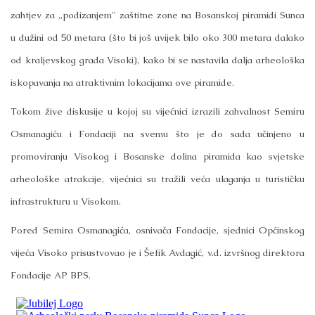
zahtjev za „podizanjem" zaštitne zone na Bosanskoj piramidi Sunca
u dužini od 50 metara (što bi još uvijek bilo oko 300 metara dalako
od kraljevskog grada Visoki), kako bi se nastavila dalja arheološka
iskopavanja na atraktivnim lokacijama ove piramide.
Tokom žive diskusije u kojoj su vijećnici izrazili zahvalnost Semiru
Osmanagiću i Fondaciji na svemu što je do sada učinjeno u
promoviranju Visokog i Bosanske dolina piramida kao svjetske
arheološke atrakcije, vijećnici su tražili veća ulaganja u turističku
infrastrukturu u Visokom.
Pored Semira Osmanagića, osnivača Fondacije, sjednici Općinskog
vijeća Visoko prisustvovao je i Šefik Avdagić, v.d. izvršnog direktora
Fondacije AP BPS.