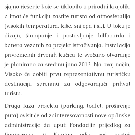
sjajno rješenje koje se uklopilo u prirodni krajolik,
a imat će funkciju zaštite turista od atmosferalija
(visokih temperatura, kiše, snijega i sl.). U toku je
dizajn, štampanje i postavljanje billboarda i
banera vezanih za projekt istraživanja. Instalacija
privremenih drvenih kućica te svečano otvaranje
je planirano za sredinu juna 2013. Na ovaj način,
Visoko će dobiti prvu reprezentativnu turističku
destinaciju spremnu za odgovarajući prihvat
turista.
Druga faza projekta (parking, toalet, proširenje
puta) ovisit će od zainteresovanosti nove općinske
administracije da uputi Fondacijin prijedlog za
finansiranje u Kanton gdje već postoji