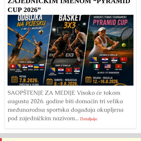
ZAJEDNIČKIM IMENOM “PYRAMID
CUP 2026”
Dr
Bu
ve
SAOPŠTENJE ZA MEDIJE Visoko će tokom
augusta 2026. godine biti domaćin tri velika
međunarodna sportska događaja okupljena
pod zajedničkim nazivom...
Detaljnije