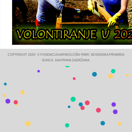
COPYRIGHT 2025- © FONDACIJA ARHEOLOŠKI PARK: BOSANSKA PIRAMIDA
SUNCA. SVA PRAVA ZADRŽANA.