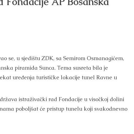
d Fondacije AP Bosanska
arao se, u sjedištu ZDK, sa Semirom Osmanagićem,
nska piramida Sunca. Tema susreta bila je
ekat uređenja turističke lokacije tunel Ravne u
žava istraživački rad Fondacije u visočkoj dolini
nama poboljšat će pristup tunelu koji svakodnevno