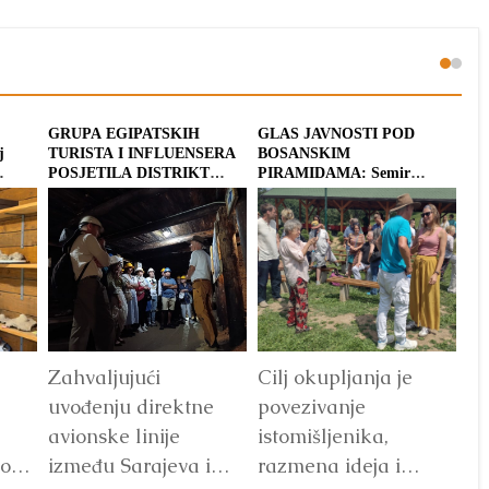
GRUPA EGIPATSKIH
GLAS JAVNOSTI POD
JO
j
TURISTA I INFLUENSERA
BOSANSKIM
SE
POSJETILA DISTRIKT
PIRAMIDAMA: Semir
DO
BOSANSKIH PIRAMIDA
Osmanagić okupio nezavisne
jutjubere i stvaraoce iz
regiona
Zahvaljujući
Cilj okupljanja je
De
uvođenju direktne
povezivanje
,
avionske linije
istomišljenika,
oški
između Sarajeva i
razmena ideja i