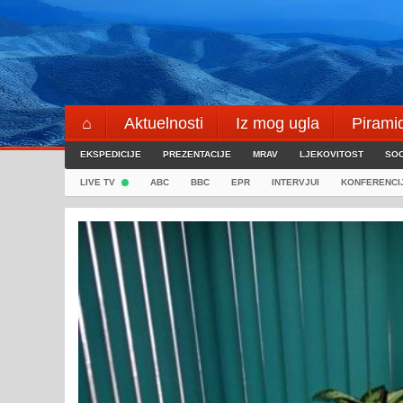
Skip
to
content
⌂
Aktuelnosti
Iz mog ugla
Pirami
EKSPEDICIJE
Blogeri
PREZENTACIJE
⌖
MRAV
LJEKOVITOST
SOC
LIVE TV
ABC
BBC
EPR
INTERVJUI
KONFERENCI