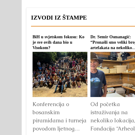
IZVODI IZ ŠTAMPE
BiH u svjetskom fokusu: Ko
Dr. Semir Osmanagić:
je sve ovih dana bio u
“Pronašli smo veliki bro
Visokom?
artefakata na nekoliko
lokacija”
Konferencija o
Od početka
bosanskim
istraživanja na
piramidama i turneja
nekoliko lokacija
povodom ljetnog
Fondacija “Arheol