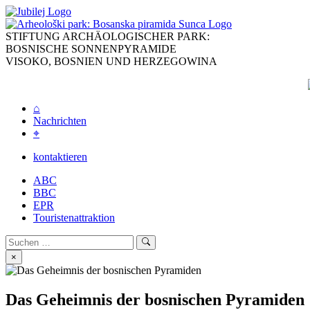
Skip
to
content
STIFTUNG ARCHÄOLOGISCHER PARK:
BOSNISCHE SONNENPYRAMIDE
VISOKO, BOSNIEN UND HERZEGOWINA
⌂
Nachrichten
⌖
kontaktieren
ABC
BBC
EPR
Touristenattraktion
Search
Search
for:
×
Das Geheimnis der bosnischen Pyramiden