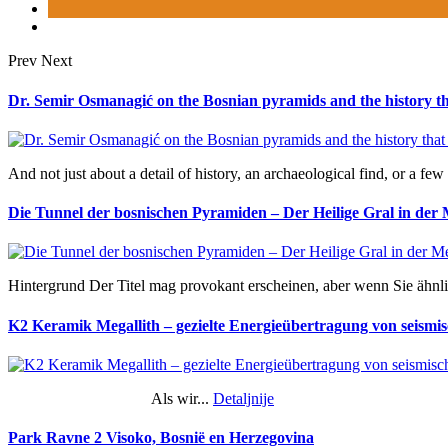
Prev
Next
Dr. Semir Osmanagić on the Bosnian pyramids and the history th
And not just about a detail of history, an archaeological find, or a few 
Die Tunnel der bosnischen Pyramiden – Der Heilige Gral in der
Hintergrund Der Titel mag provokant erscheinen, aber wenn Sie ähnl
K2 Keramik Megallith – gezielte Energieübertragung von seismis
Als wir...
Detaljnije
Park Ravne 2 Visoko, Bosnië en Herzegovina