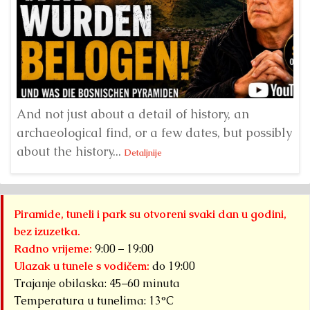
H
er
And not just about a detail of history, an
E
archaeological find, or a few dates, but possibly
ve
about the history...
Detaljnije
Piramide, tuneli i park su otvoreni svaki dan u godini,
bez izuzetka.
Radno vrijeme:
9:00 – 19:00
Ulazak u tunele s vodičem:
do 19:00
Trajanje obilaska: 45–60 minuta
Temperatura u tunelima: 13°C