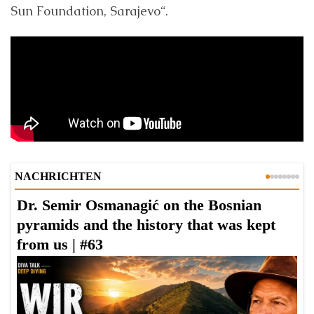
Sun Foundation, Sarajevo“.
NACHRICHTEN
Dr. Semir Osmanagić on the Bosnian
D
pyramids and the history that was kept
D
from us | #63