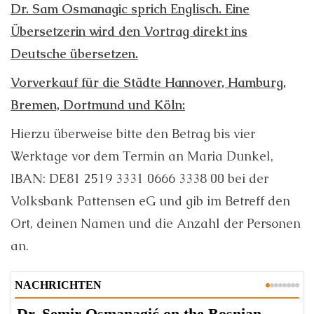
Dr. Sam Osmanagic sprich Englisch. Eine
Übersetzerin wird den Vortrag direkt ins
Deutsche übersetzen.
Vorverkauf für die Städte Hannover, Hamburg,
Bremen, Dortmund und Köln:
Hierzu überweise bitte den Betrag bis vier
Werktage vor dem Termin an Maria Dunkel,
IBAN: DE81 2519 3331 0666 3338 00 bei der
Volksbank Pattensen eG und gib im Betreff den
Ort, deinen Namen und die Anzahl der Personen
an.
NACHRICHTEN
Dr. Semir Osmanagić on the Bosnian
D