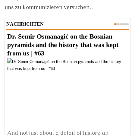
uns zu kommunizieren versuchen…
NACHRICHTEN
Dr. Semir Osmanagić on the Bosnian
D
pyramids and the history that was kept
D
from us | #63
H
er
And not just about a detail of history, an