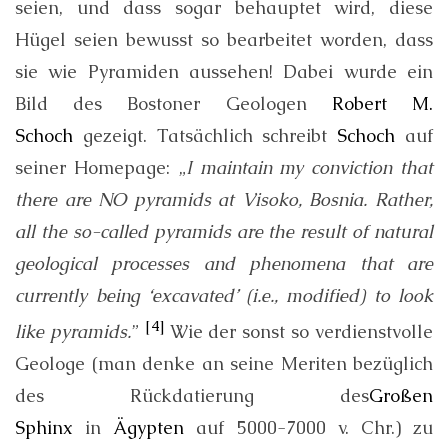
seien, und dass sogar behauptet wird, diese
Hügel seien bewusst so bearbeitet worden, dass
sie wie Pyramiden aussehen! Dabei wurde ein
Bild des Bostoner Geologen
Robert M.
Schoch
gezeigt. Tatsächlich schreibt
Schoch
auf
seiner Homepage: „
I maintain my conviction that
there are NO pyramids at Visoko, Bosnia. Rather,
all the so-called pyramids are the result of natural
geological processes and phenomena that are
currently being ‘excavated’ (i.e., modified) to look
[4]
like pyramids.
”
Wie der sonst so verdienstvolle
Geologe (man denke an seine Meriten bezüglich
des Rückdatierung des
Großen
Sphinx
in
Ägypten
auf 5000-7000 v. Chr.) zu