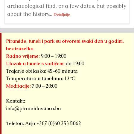
E
archaeological find, or a few dates, but possibly
ve
about the history...
Detaljnije
Piramide, tuneli i park su otvoreni svaki dan u godini,
bez izuzetka.
Radno vrijeme:
9:00 – 19:00
Ulazak u tunele s vodičem:
do 19:00
Trajanje obilaska: 45–60 minuta
Temperatura u tunelima: 13°C
Meditacije:
7:00 – 20:00
Kontakt:
info@piramidasunca.ba
Telefon:
Anja +387 (0)60 353 5062