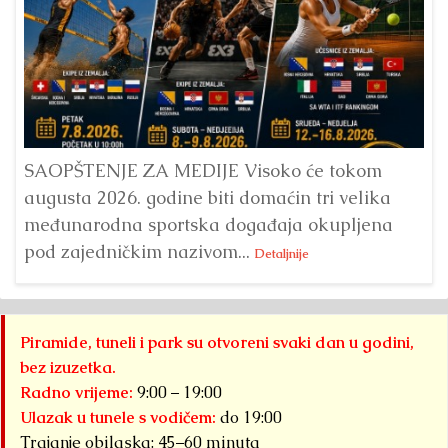
Dr
Bu
ve
SAOPŠTENJE ZA MEDIJE Visoko će tokom
augusta 2026. godine biti domaćin tri velika
međunarodna sportska događaja okupljena
pod zajedničkim nazivom...
Detaljnije
Piramide, tuneli i park su otvoreni svaki dan u godini,
bez izuzetka.
Radno vrijeme:
9:00 – 19:00
Ulazak u tunele s vodičem:
do 19:00
Trajanje obilaska: 45–60 minuta