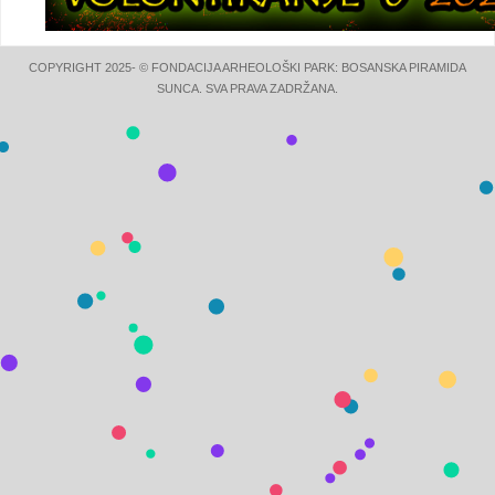
COPYRIGHT 2025- © FONDACIJA ARHEOLOŠKI PARK: BOSANSKA PIRAMIDA
SUNCA. SVA PRAVA ZADRŽANA.