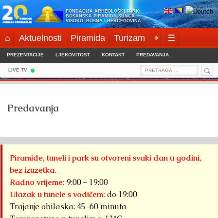
Skip
FONDACIJA ARHEOLOŠKI PARK:
to
BOSANSKA PIRAMIDA SUNCA
VISOKO, BOSNA I HERCEGOVINA
content
⌂
Aktuelnosti
Piramida
Turizam
⌖
☰
PREZENTACIJE
LJEKOVITOST
KONTAKT
PREDAVANJA
Sea
Search
LIVE TV
for:
Predavanja
Piramide, tuneli i park su otvoreni svaki dan u godini,
bez izuzetka.
Radno vrijeme:
9:00 – 19:00
Ulazak u tunele s vodičem:
do 19:00
Trajanje obilaska: 45–60 minuta