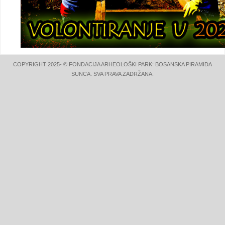
COPYRIGHT 2025- © FONDACIJA ARHEOLOŠKI PARK: BOSANSKA PIRAMIDA
SUNCA. SVA PRAVA ZADRŽANA.