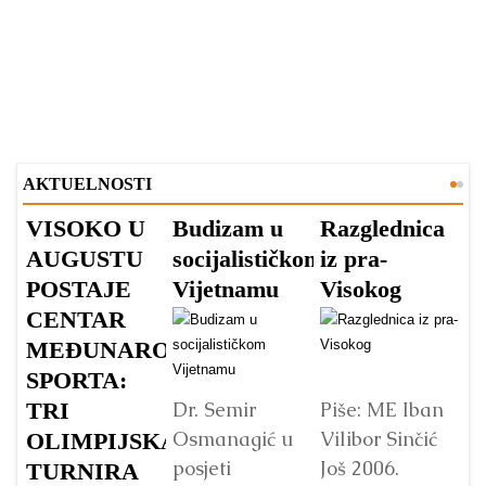
AKTUELNOSTI
VISOKO U
Budizam u
Razglednica
V
AUGUSTU
socijalističkom
iz pra-
A
POSTAJE
Vijetnamu
Visokog
V
CENTAR
v
MEĐUNARODNOG
s
SPORTA:
TRI
Dr. Semir
Piše: ME Iban
Osmanagić u
Vilibor Sinčić
OLIMPIJSKA
posjeti
Još 2006.
TURNIRA
Vo