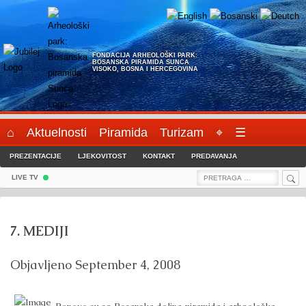
Skip
to
content
FONDACIJA ARHEOLOŠKI PARK:
BOSANSKA PIRAMIDA SUNCA
VISOKO, BOSNA I HERCEGOVINA
⌂
Aktuelnosti
Piramida
Turizam
⌖
☰
PREZENTACIJE
LJEKOVITOST
KONTAKT
PREDAVANJA
Sea
Search
LIVE TV
for:
7. MEDIJI
Objavljeno
September 4, 2008