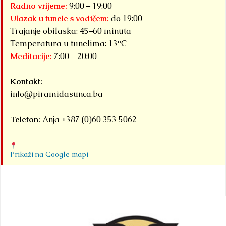
sportska
Radno vrijeme:
9:00 – 19:00
događaja
Ulazak u tunele s vodičem:
do 19:00
okupljena pod
Trajanje obilaska: 45–60 minuta
zajedničkim
Temperatura u tunelima: 13°C
Meditacije:
7:00 – 20:00
nazivom...
Detaljnije
Kontakt:
info@piramidasunca.ba
Telefon:
Anja +387 (0)60 353 5062
Prikaži na Google mapi