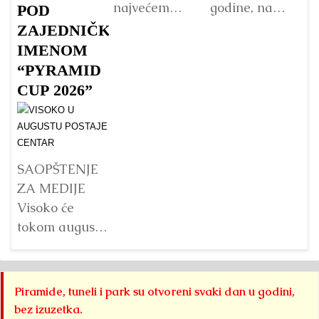
najvećem
godine, na
p
POD
Budinom kipu
početku
Fo
ZAJEDNIČKIM
u Vijetnamu:
istraživanja
„
IMENOM
da li je važna
Bosanske
pa
“PYRAMID
veličina?
doline
B
CUP 2026”
piramida, na
p
Detaljnije
platou
Su
Piramide
g
Sunca
pr
SAOPŠTENJE
pronađen je...
j
ZA MEDIJE
na
Detaljnije
Visoko će
s
tokom augusta
pr
2026. godine
B
biti domaćin tri
do
velika
Piramide, tuneli i park su otvoreni svaki dan u godini,
pi
međunarodna
bez izuzetka.
Kr