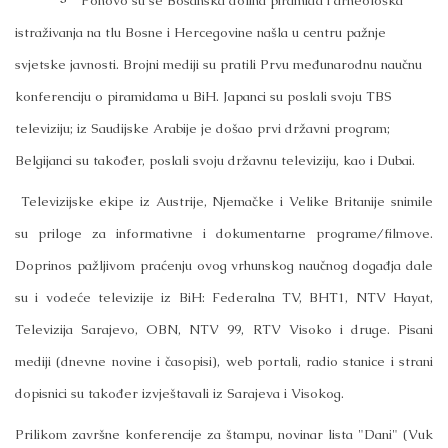
Ponovo su se Bosanska dolina piramida i arheološka
istraživanja na tlu Bosne i Hercegovine našla u centru pažnje
svjetske javnosti. Brojni mediji su pratili Prvu međunarodnu naučnu
konferenciju o piramidama u BiH. Japanci su poslali svoju TBS
televiziju; iz Saudijske Arabije je došao prvi državni program;
Belgijanci su također, poslali svoju državnu televiziju, kao i
Dubai
.
Televizijske ekipe iz Austrije, Njemačke i Velike Britanije snimile
su priloge za informativne i dokumentarne programe/filmove.
Doprinos pažljivom praćenju ovog vrhunskog naučnog događja dale
su i vodeće televizije iz BiH: Federalna TV, BHT1, NTV Hayat,
Televizija Sarajevo, OBN, NTV 99, RTV Visoko i druge. Pisani
mediji (dnevne novine i časopisi), web portali, radio stanice i strani
dopisnici su također izvještavali iz Sarajeva i Visokog.
Prilikom završne konferencije za štampu, novinar lista "Dani" (Vuk