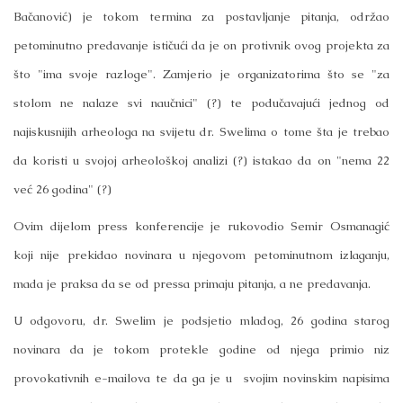
Bačanović) je tokom termina za postavljanje pitanja, održao
petominutno predavanje ističući da je on protivnik ovog projekta za
što "ima svoje razloge". Zamjerio je organizatorima što se "za
stolom ne nalaze svi naučnici" (?) te podučavajući jednog od
najiskusnijih arheologa na svijetu dr. Swelima o tome šta je trebao
da koristi u svojoj arheološkoj analizi (?) istakao da on "nema 22
već 26 godina" (?)
Ovim dijelom press konferencije je rukovodio Semir Osmanagić
koji nije prekidao novinara u njegovom petominutnom izlaganju,
mada je praksa da se od pressa primaju pitanja, a ne predavanja.
U odgovoru, dr. Swelim je podsjetio mladog, 26 godina starog
novinara da je tokom protekle godine od njega primio niz
provokativnih e-mailova te da ga je u svojim novinskim napisima