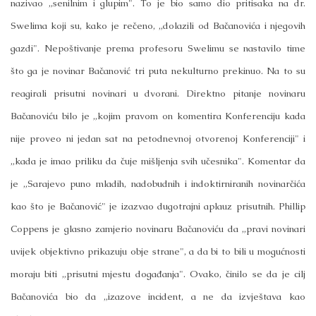
nazivao „senilnim i glupim". To je bio samo dio pritisaka na dr.
Swelima koji su, kako je rečeno, „dolazili od Bačanovića i njegovih
gazdi". Nepoštivanje prema profesoru Swelimu se nastavilo time
što ga je novinar Bačanović tri puta nekulturno prekinuo. Na to su
reagirali prisutni novinari u dvorani. Direktno pitanje novinaru
Bačanoviću bilo je „kojim pravom on komentira Konferenciju kada
nije proveo ni jedan sat na petodnevnoj otvorenoj Konferenciji" i
„kada je imao priliku da čuje mišljenja svih učesnika". Komentar da
je „Sarajevo puno mladih, nadobudnih i indoktirniranih novinarčića
kao što je Bačanović" je izazvao dugotrajni aplauz prisutnih. Phillip
Coppens je glasno zamjerio novinaru Bačanoviću da „pravi novinari
uvijek objektivno prikazuju obje strane", a da bi to bili u mogućnosti
moraju biti „prisutni mjestu događanja". Ovako, činilo se da je cilj
Bačanovića bio da „izazove incident, a ne da izvještava kao