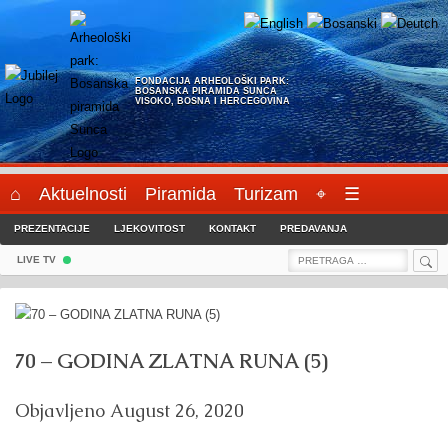
Skip
to
content
FONDACIJA ARHEOLOŠKI PARK:
BOSANSKA PIRAMIDA SUNCA
VISOKO, BOSNA I HERCEGOVINA
⌂
Aktuelnosti
Piramida
Turizam
⌖
☰
PREZENTACIJE
LJEKOVITOST
KONTAKT
PREDAVANJA
Sea
Search
LIVE TV
for:
70 – GODINA ZLATNA RUNA (5)
Objavljeno
August 26, 2020