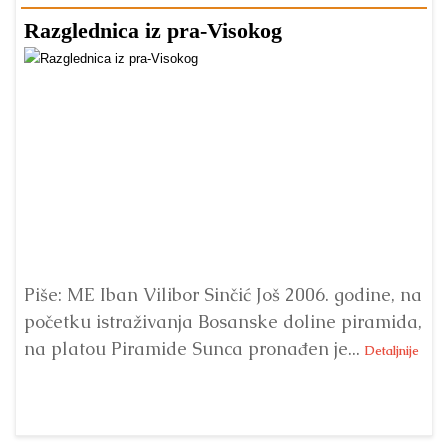
Razglednica iz pra-Visokog
T
Piše: ME Iban Vilibor Sinčić Još 2006. godine, na
Ni
početku istraživanja Bosanske doline piramida,
uo
na platou Piramide Sunca pronađen je...
se
Detaljnije