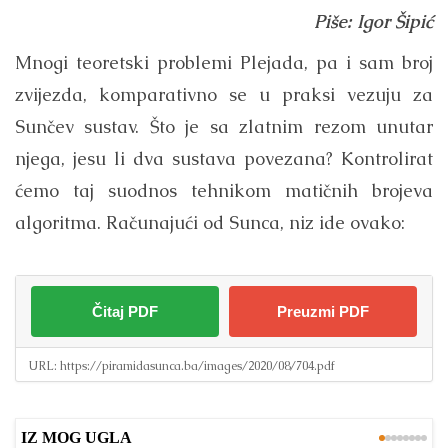
Piše: Igor Šipić
Mnogi teoretski problemi Plejada, pa i sam broj
zvijezda, komparativno se u praksi vezuju za
Sunčev sustav. Što je sa zlatnim rezom unutar
njega, jesu li dva sustava povezana? Kontrolirat
ćemo taj suodnos tehnikom matičnih brojeva
algoritma. Računajući od Sunca, niz ide ovako:
Čitaj PDF
Preuzmi PDF
URL:
https://piramidasunca.ba/images/2020/08/704.pdf
IZ MOG UGLA