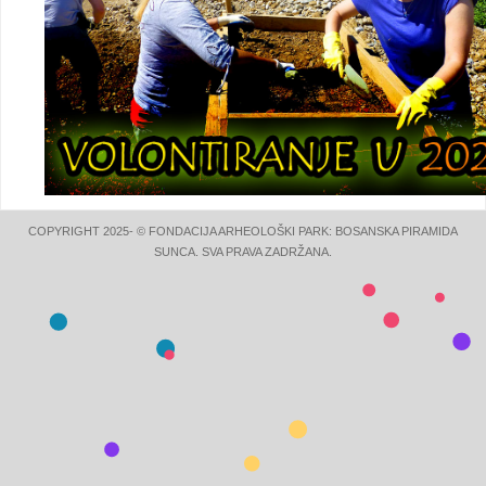
COPYRIGHT 2025- © FONDACIJA ARHEOLOŠKI PARK: BOSANSKA PIRAMIDA
SUNCA. SVA PRAVA ZADRŽANA.