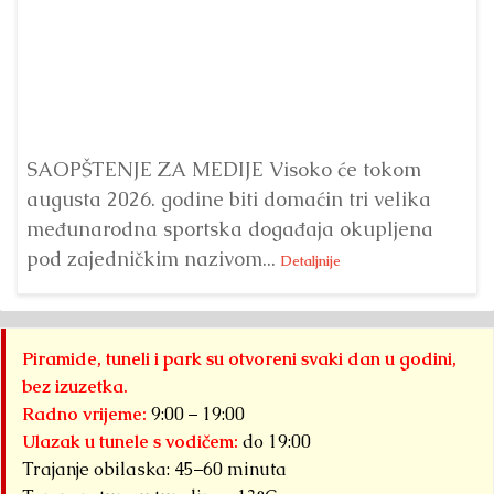
Dr
Bu
ve
SAOPŠTENJE ZA MEDIJE Visoko će tokom
augusta 2026. godine biti domaćin tri velika
međunarodna sportska događaja okupljena
pod zajedničkim nazivom...
Detaljnije
Piramide, tuneli i park su otvoreni svaki dan u godini,
bez izuzetka.
Radno vrijeme:
9:00 – 19:00
Ulazak u tunele s vodičem:
do 19:00
Trajanje obilaska: 45–60 minuta