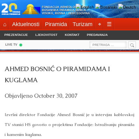
Skip
FONDACIJA ARHEOLOŠKI PARK:
to
BOSANSKA PIRAMIDA SUNCA
VISOKO, BOSNA I HERCEGOVINA
content
⌂
Aktuelnosti
Piramida
Turizam
⌖
☰
PREZENTACIJE
LJEKOVITOST
KONTAKT
PREDAVANJA
Sea
Search
LIVE TV
for:
AHMED BOSNIĆ O PIRAMIDAMA I
KUGLAMA
Objavljeno
October 30, 2007
Izvršni direktor Fondacije Ahmed Bosnić je u intervjuu kablovskoj
TV stanici HS govorio o projektima Fondacije: Istraživanju piramida
i kamenim kuglama.