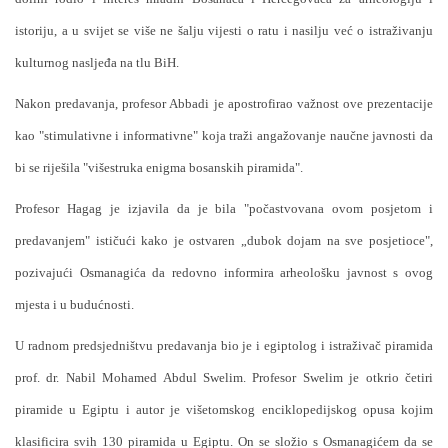
istoriju, a u svijet se više ne šalju vijesti o ratu i nasilju već o istraživanju
kulturnog nasljeđa na tlu BiH.
Nakon predavanja, profesor Abbadi je apostrofirao važnost ove prezentacije
kao "stimulativne i informativne" koja traži angažovanje naučne javnosti da
bi se riješila "višestruka enigma bosanskih piramida".
Profesor Hagag je izjavila da je bila "počastvovana ovom posjetom i
predavanjem" ističući kako je ostvaren „dubok dojam na sve posjetioce",
pozivajući Osmanagića da redovno informira arheološku javnost s ovog
mjesta i u budućnosti.
U radnom predsjedništvu predavanja bio je i egiptolog i istraživač piramida
prof. dr. Nabil Mohamed Abdul Swelim. Profesor Swelim je otkrio četiri
piramide u Egiptu i autor je višetomskog enciklopedijskog opusa kojim
klasificira svih 130 piramida u Egiptu. On se složio s Osmanagićem da se