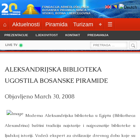
Skip
FONDACIJA ARHEOLOŠKI PARK:
to
BOSANSKA PIRAMIDA SUNCA
VISOKO, BOSNA I HERCEGOVINA
content
⌂
Aktuelnosti
Piramida
Turizam
⌖
☰
PREZENTACIJE
LJEKOVITOST
KONTAKT
PREDAVANJA
Sea
Search
LIVE TV
for:
ALEKSANDRIJSKA BIBLIOTEKA
UGOSTILA BOSANSKE PIRAMIDE
Objavljeno
March 30, 2008
Moderna Aleksandrijska biblioteka u Egiptu (Bibliotheca
Alexandrina) baštini tradiciju najstarije i najpoznatije biblioteke u
ljudskoj istoriji. Vodeći ekspert za civilizacije drevnog doba koje su