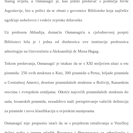
Starog svijeta, a Osmanagić je, kao jedini predavač s područja bivše
Jugoslavije, bio u prilici da se obrati s govornice Biblioteke koja najčešće
ugošćuje nobelovce i vodeće svjetske državnike.
Uz profesora Abbadija, domaćin Osmanagiću u cjelodnevnoj posjeti
Biblioteci bila je i jedna od direktorica ove institucije profesorica
arheologije na Univerzitetu u Aleksandriji dr. Mona Hagag.
Tokom predavanja, Osmanagić je istakao da se s XXI stoljećem ulazi u eru
piramida: 250 ovih struktura u Kini, 300 piramida u Peruu, hiljade piramida
u Centralnoj Americi, desetine piramidalnih struktura u Boliviji, Kanarskim
otocima i evropskim zemljama. Otkriće najvećih piramidalnih struktura do
sada, bosanskih piramida, nezadrživo traži preispitivanje važećih definicija
za piramide i novu klasifikaciju u svjetskim razmjerama.
Osmanagić nije propustio istaći da se s projektom istraživanja u Visočkoj
dolini rodio i interes mladih Bosanaca i Hercegovaca za arheologiju i