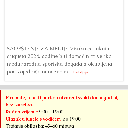
Dr
Bu
ve
SAOPŠTENJE ZA MEDIJE Visoko će tokom
augusta 2026. godine biti domaćin tri velika
međunarodna sportska događaja okupljena
pod zajedničkim nazivom...
Detaljnije
Piramide, tuneli i park su otvoreni svaki dan u godini,
bez izuzetka.
Radno vrijeme:
9:00 – 19:00
Ulazak u tunele s vodičem:
do 19:00
Trajanje obilaska: 45–60 minuta