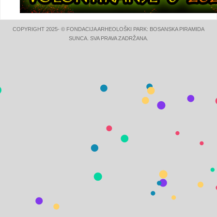
COPYRIGHT 2025- © FONDACIJA ARHEOLOŠKI PARK: BOSANSKA PIRAMIDA
SUNCA. SVA PRAVA ZADRŽANA.