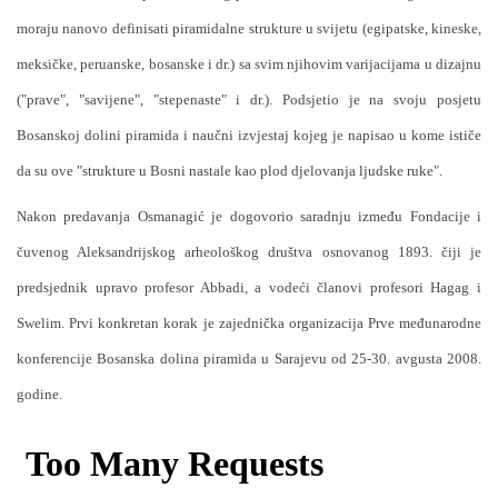
moraju nanovo definisati piramidalne strukture u svijetu (egipatske, kineske,
meksičke, peruanske, bosanske i dr.) sa svim njihovim varijacijama u dizajnu
("prave", "savijene", "stepenaste" i dr.). Podsjetio je na svoju posjetu
Bosanskoj dolini piramida i naučni izvjestaj kojeg je napisao u kome ističe
da su ove "strukture u Bosni nastale kao plod djelovanja ljudske ruke".
Nakon predavanja Osmanagić je dogovorio saradnju između Fondacije i
čuvenog Aleksandrijskog arheološkog društva osnovanog 1893. čiji je
predsjednik upravo profesor Abbadi, a vodeći članovi profesori Hagag i
Swelim. Prvi konkretan korak je zajednička organizacija Prve međunarodne
konferencije Bosanska dolina piramida u Sarajevu od 25-30. avgusta 2008.
godine.