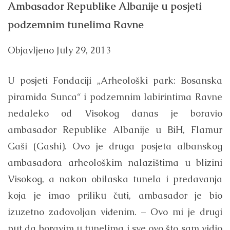
Ambasador Republike Albanije u posjeti
podzemnim tunelima Ravne
Objavljeno
July 29, 2013
U posjeti Fondaciji „Arheološki park: Bosanska
piramida Sunca“ i podzemnim labirintima Ravne
nedaleko od Visokog danas je boravio
ambasador Republike Albanije u BiH, Flamur
Gaši (Gashi). Ovo je druga posjeta albanskog
ambasadora arheološkim nalazištima u blizini
Visokog, a nakon obilaska tunela i predavanja
koja je imao priliku čuti, ambasador je bio
izuzetno zadovoljan viđenim. – Ovo mi je drugi
put da boravim u tunelima i sve ovo što sam vidio