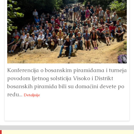
Konferencija o bosanskim piramidama i turneja
povodom ljetnog solsticija Visoko i Distrikt
Od
bosanskih piramida bili su domaćini devete po
Fo
redu...
Su
Detaljnije
sl