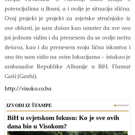
potencijalima u Bosni, a i ovdje je situacija slična.
Ovaj projekt je projekt za svjetske stručnjake iz
ove oblasti, ja sam došao kao amater da sve ovo
još jednom vidim i da prenesem da se ovdje nešto
dešava, kao i da prenesem svoja lična iskustva i
ono što sam vidio na ovim lokacijama – istakao je
ambasador Republike Albanije u BiH, Flamur
Gaši (Gashi).
http://visoko.co.ba
IZVODI IZ ŠTAMPE
BiH u svjetskom fokusu: Ko je sve ovih
D
dana bio u Visokom?
v
l