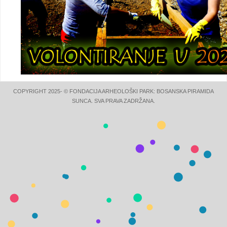
COPYRIGHT 2025- © FONDACIJA ARHEOLOŠKI PARK: BOSANSKA PIRAMIDA
SUNCA. SVA PRAVA ZADRŽANA.