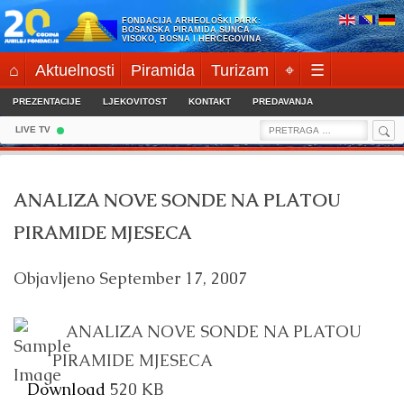
Skip
FONDACIJA ARHEOLOŠKI PARK:
to
BOSANSKA PIRAMIDA SUNCA
VISOKO, BOSNA I HERCEGOVINA
content
⌂
Aktuelnosti
Piramida
Turizam
⌖
☰
PREZENTACIJE
LJEKOVITOST
KONTAKT
PREDAVANJA
Sea
Search
LIVE TV
for:
ANALIZA NOVE SONDE NA PLATOU
PIRAMIDE MJESECA
Objavljeno
September 17, 2007
ANALIZA NOVE SONDE NA PLATOU
PIRAMIDE MJESECA
Download
520 KB