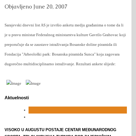
Objavljeno
June 20, 2007
Sarajevski dnevni list AS je izvršio anketu medju građanima o tome da li
je u pravu ministar Federalnog ministarstva kulture Gavrilo Grahovac koji
preporučuje da se zaustave istraživanja Bosanske doline piramida ili
Fondacija "Arheološki park: Bosanska piramida Sunca" koja zagovara
dugoročno multidisciplinarno istraživanje. Rezultati ankete slijede:
Aktuelnosti
VISOKO U AUGUSTU POSTAJE CENTAR MEĐUNARODNOG