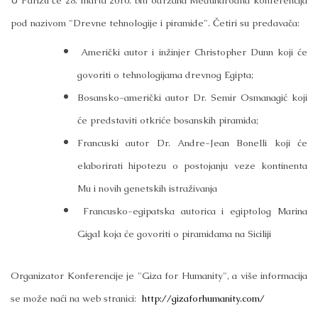
U Parizu će 28. marta 2010. biti održana Međunarodna konferencija
pod nazivom "Drevne tehnologije i piramide". Četiri su predavača:
Američki autor i inžinjer Christopher Dunn koji će
govoriti o tehnologijama drevnog Egipta;
Bosansko-američki autor Dr. Semir Osmanagić koji
će predstaviti otkriće bosanskih piramida;
Francuski autor Dr. Andre-Jean Bonelli koji će
elaborirati hipotezu o postojanju veze kontinenta
Mu i novih genetskih istraživanja
Francusko-egipatska autorica i egiptolog Marina
Gigal koja će govoriti o piramidama na Siciliji
Organizator Konferencije je "Giza for Humanity", a više informacija
se može naći na web stranici:
http://gizaforhumanity.com/