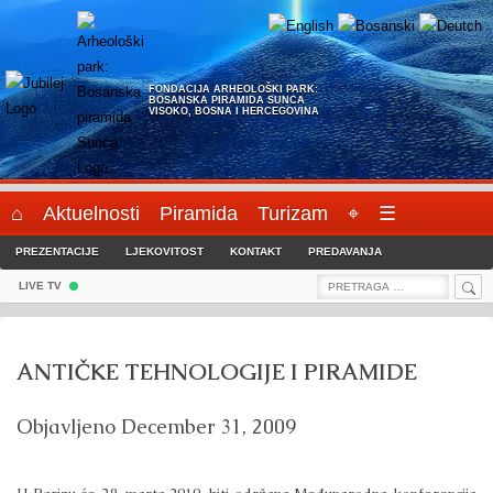
Skip
to
content
FONDACIJA ARHEOLOŠKI PARK:
BOSANSKA PIRAMIDA SUNCA
VISOKO, BOSNA I HERCEGOVINA
⌂
Aktuelnosti
Piramida
Turizam
⌖
☰
PREZENTACIJE
LJEKOVITOST
KONTAKT
PREDAVANJA
Sea
Search
LIVE TV
for:
ANTIČKE TEHNOLOGIJE I PIRAMIDE
Objavljeno
December 31, 2009