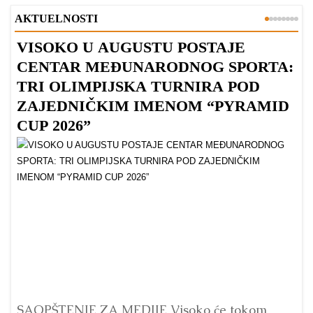
AKTUELNOSTI
VISOKO U AUGUSTU POSTAJE
B
CENTAR MEĐUNARODNOG SPORTA:
TRI OLIMPIJSKA TURNIRA POD
ZAJEDNIČKIM IMENOM “PYRAMID
CUP 2026”
Dr
Bu
ve
SAOPŠTENJE ZA MEDIJE Visoko će tokom