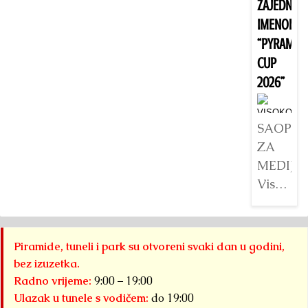
ZAJEDNIČK
B
IMENOM
k
“PYRAMID
u
CUP
V
2026”
da
je
v
SAOPŠT
ve
ZA
Det
MEDIJE
Visoko
će
tokom
augusta
Piramide, tuneli i park su otvoreni svaki dan u godini,
2026.
bez izuzetka.
godine
Radno vrijeme:
9:00 – 19:00
biti
Ulazak u tunele s vodičem:
do 19:00