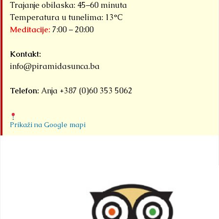
domaćin
Trajanje obilaska: 45–60 minuta
tri
Temperatura u tunelima: 13°C
Meditacije:
7:00 – 20:00
velika
međuna
Kontakt:
sportska
info@piramidasunca.ba
događaj
okuplje
Telefon:
Anja +387 (0)60 353 5062
pod
zajednič
nazivom.
Prikaži na Google mapi
Detaljnije