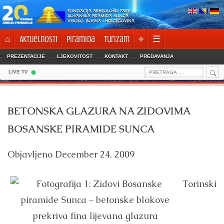
Skip
FONDACIJA ARHEOLOŠKI PARK:
to
BOSANSKA PIRAMIDA SUNCA
VISOKO, BOSNA I HERCEGOVINA
content
⌂
Aktuelnosti
Piramida
Turizam
⌖
☰
PREZENTACIJE
LJEKOVITOST
KONTAKT
PREDAVANJA
Sea
Search
LIVE TV
for:
BETONSKA GLAZURA NA ZIDOVIMA
BOSANSKE PIRAMIDE SUNCA
Objavljeno
December 24, 2009
Torinski