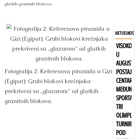
glatkih granitnih blokova.
AKTUELNOSTI
VISOKO
B
U
u
AUGUSTU
so
Fotografija 2: Keferenova piramida u Gizi
POSTAJE
Vi
CENTAR
(Egipat): Grubi blokovi krečnjaka
MEĐUNAR
prekriveni su „glazurom” od glatkih
Dr
SPORTA:
granitnih blokova.
S
TRI
O
OLIMPIJSK
u
TURNIRA
po
POD
n