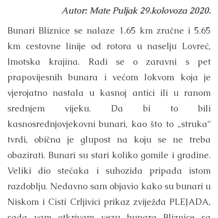
Autor: Mate Puljak 29.kolovoza 2020.
Bunari Bliznice se nalaze 1.65 km zračne i 5.65
km cestovne linije od rotora u naselju Lovreć,
Imotska krajina. Radi se o zaravni s pet
prapovijesnih bunara i većom lokvom koja je
vjerojatno nastala u kasnoj antici ili u ranom
srednjem vijeku. Da bi to bili
kasnosrednjovjekovni bunari, kao što to „struka“
tvrdi, obična je glupost na koju se ne treba
obazirati. Bunari su stari koliko gomile i gradine.
Veliki dio stećaka i suhozida pripada istom
razdoblju. Nedavno sam objavio kako su bunari u
Niskom i Cisti Crljivici prikaz zviježđa PLEJADA,
sada vam otkrivam vezu bunara Bliznice sa