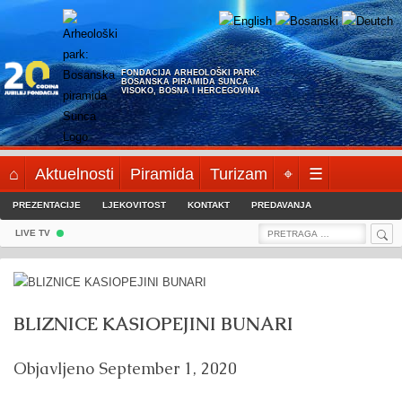
Skip
to
content
FONDACIJA ARHEOLOŠKI PARK:
BOSANSKA PIRAMIDA SUNCA
VISOKO, BOSNA I HERCEGOVINA
⌂
Aktuelnosti
Piramida
Turizam
⌖
☰
PREZENTACIJE
LJEKOVITOST
KONTAKT
PREDAVANJA
Sea
Search
LIVE TV
for:
BLIZNICE KASIOPEJINI BUNARI
Objavljeno
September 1, 2020