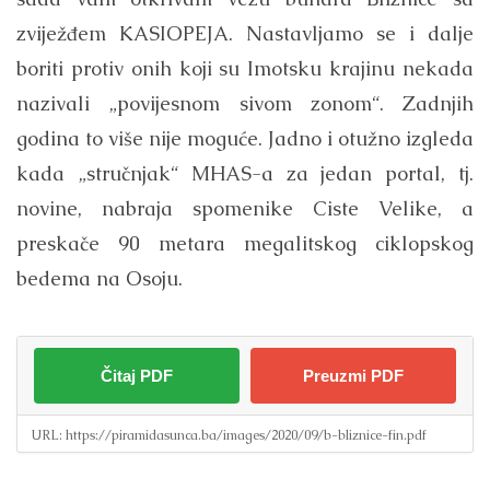
zviježđem KASIOPEJA. Nastavljamo se i dalje
boriti protiv onih koji su Imotsku krajinu nekada
nazivali „povijesnom sivom zonom“. Zadnjih
godina to više nije moguće. Jadno i otužno izgleda
kada „stručnjak“ MHAS-a za jedan portal, tj.
novine, nabraja spomenike Ciste Velike, a
preskače 90 metara megalitskog ciklopskog
bedema na Osoju.
Čitaj PDF
Preuzmi PDF
URL:
https://piramidasunca.ba/images/2020/09/b-bliznice-fin.pdf