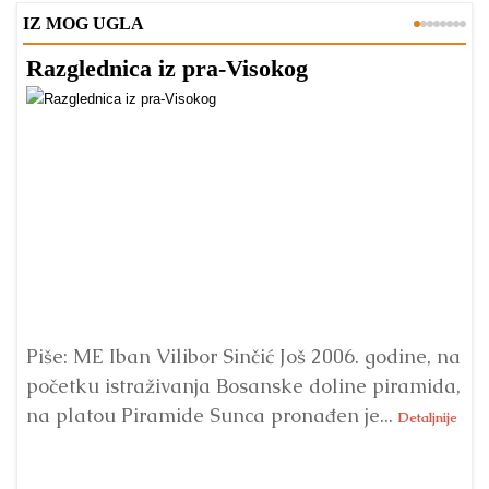
IZ MOG UGLA
Razglednica iz pra-Visokog
T
Piše: ME Iban Vilibor Sinčić Još 2006. godine, na
Ni
početku istraživanja Bosanske doline piramida,
uo
na platou Piramide Sunca pronađen je...
se
Detaljnije