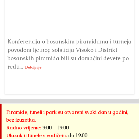
Konferencija o bosanskim piramidama i turneja
povodom ljetnog solsticija Visoko i Distrikt
Od
bosanskih piramida bili su domaćini devete po
Fo
redu...
Su
Detaljnije
sl
Piramide, tuneli i park su otvoreni svaki dan u godini,
bez izuzetka.
Radno vrijeme:
9:00 – 19:00
Ulazak u tunele s vodičem:
do 19:00