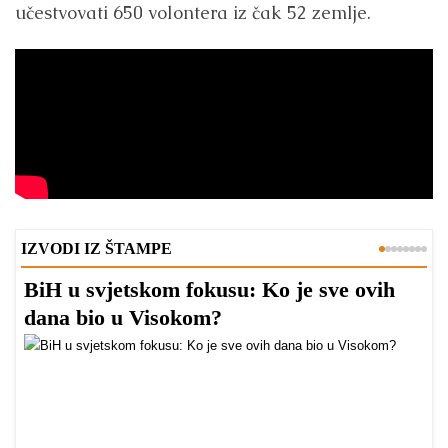
učestvovati 650 volontera iz čak 52 zemlje.
IZVODI IZ ŠTAMPE
BiH u svjetskom fokusu: Ko je sve ovih
D
dana bio u Visokom?
v
l