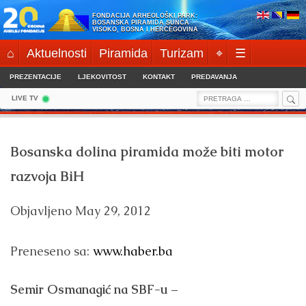
Skip
FONDACIJA ARHEOLOŠKI PARK:
to
BOSANSKA PIRAMIDA SUNCA
VISOKO, BOSNA I HERCEGOVINA
content
⌂
Aktuelnosti
Piramida
Turizam
⌖
☰
PREZENTACIJE
LJEKOVITOST
KONTAKT
PREDAVANJA
Sea
Search
LIVE TV
for:
Bosanska dolina piramida može biti motor
razvoja BiH
Objavljeno
May 29, 2012
Preneseno sa:
www.haber.ba
Semir Osmanagić na SBF-u –