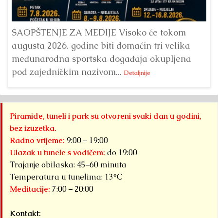
ve
SAOPŠTENJE ZA MEDIJE Visoko će tokom
augusta 2026. godine biti domaćin tri velika
međunarodna sportska događaja okupljena
pod zajedničkim nazivom...
Detaljnije
Piramide, tuneli i park su otvoreni svaki dan u godini,
bez izuzetka.
Radno vrijeme:
9:00 – 19:00
Ulazak u tunele s vodičem:
do 19:00
Trajanje obilaska: 45–60 minuta
Temperatura u tunelima: 13°C
Meditacije:
7:00 – 20:00
Kontakt: