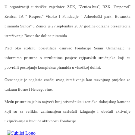
U organizaciji turističke zajednice ZDK, "Zenica-bus", BZK "Preporod"
Zenica, TA " Respect" Visoko i Fondacije " Arheološki park: Bosanska
piramida Sunca" u Zenici je 27.septembra 2007 godine održana prezentacija
istraživanja Bosanske doline piramida.
Pred oko stotinu posjetilaca osnivač Fondacije Semir Osmanagić je
informirao prisutne o rezultatima posjete egipatskih stručnjaka koji su
potvrdili postojanje kompleksa piramida u visočkoj dolini.
Osmanagić je naglasio značaj ovog istraživanja kao razvojnog projekta za
turizam Bosne i Hercegovine.
Među prisutnim je bio najveći broj privrednika i zeničko-dobojskog kantona
koji su sa velikim zanimanjem saslušali izlaganje i obećali aktivnije
uključivanje u buduće aktivnosti Fondacije.