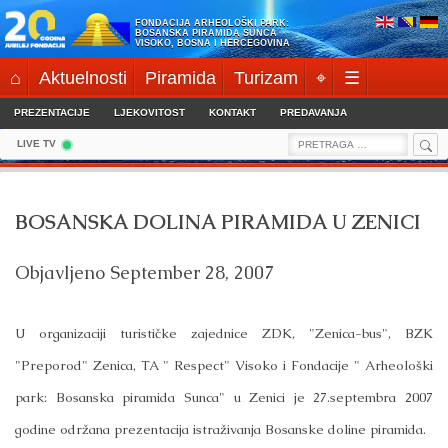
Skip
FONDACIJA ARHEOLOŠKI PARK:
to
BOSANSKA PIRAMIDA SUNCA
VISOKO, BOSNA I HERCEGOVINA
content
⌂
Aktuelnosti
Piramida
Turizam
⌖
☰
PREZENTACIJE
LJEKOVITOST
KONTAKT
PREDAVANJA
Sea
Search
LIVE TV
for:
BOSANSKA DOLINA PIRAMIDA U ZENICI
Objavljeno
September 28, 2007
U organizaciji turističke zajednice ZDK, "Zenica-bus", BZK
"Preporod" Zenica, TA " Respect" Visoko i Fondacije " Arheološki
park: Bosanska piramida Sunca" u Zenici je 27.septembra 2007
godine održana prezentacija istraživanja Bosanske doline piramida.