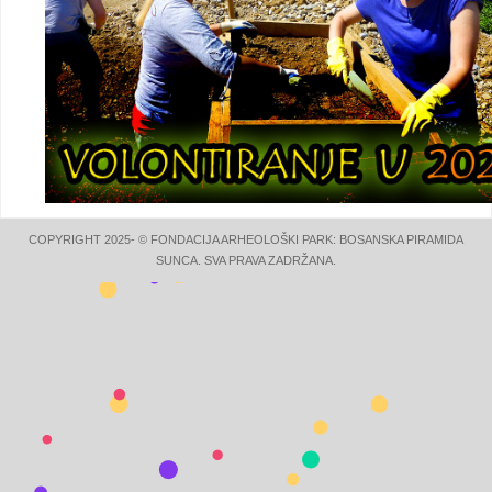
COPYRIGHT 2025- © FONDACIJA ARHEOLOŠKI PARK: BOSANSKA PIRAMIDA
SUNCA. SVA PRAVA ZADRŽANA.