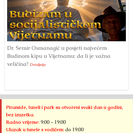
Dr. Semir Osmanagić u posjeti najvećem
Pi
Budinom kipu u Vijetnamu: da li je važna
po
veličina?
na
Detaljnije
Piramide, tuneli i park su otvoreni svaki dan u godini,
bez izuzetka.
Radno vrijeme:
9:00 – 19:00
Ulazak u tunele s vodičem:
do 19:00