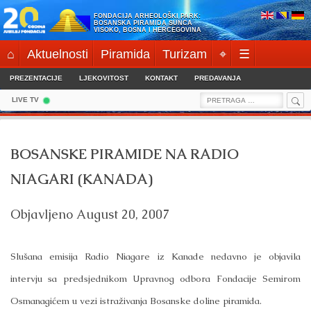
Skip
FONDACIJA ARHEOLOŠKI PARK:
to
BOSANSKA PIRAMIDA SUNCA
VISOKO, BOSNA I HERCEGOVINA
content
⌂
Aktuelnosti
Piramida
Turizam
⌖
☰
PREZENTACIJE
LJEKOVITOST
KONTAKT
PREDAVANJA
Sea
Search
LIVE TV
for:
BOSANSKE PIRAMIDE NA RADIO
NIAGARI (KANADA)
Objavljeno
August 20, 2007
Slušana emisija Radio Niagare iz Kanade nedavno je objavila
intervju sa predsjednikom Upravnog odbora Fondacije Semirom
Osmanagićem u vezi istraživanja Bosanske doline piramida.