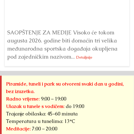
Bu
ve
SAOPŠTENJE ZA MEDIJE Visoko će tokom
augusta 2026. godine biti domaćin tri velika
međunarodna sportska događaja okupljena
pod zajedničkim nazivom...
Detaljnije
Piramide, tuneli i park su otvoreni svaki dan u godini,
bez izuzetka.
Radno vrijeme:
9:00 – 19:00
Ulazak u tunele s vodičem:
do 19:00
Trajanje obilaska: 45–60 minuta
Temperatura u tunelima: 13°C
Meditacije:
7:00 – 20:00