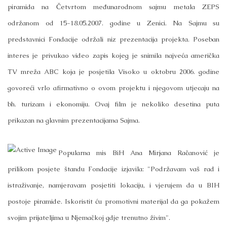
piramida na Četvrtom međunarodnom sajmu metala ZEPS
održanom od 15-18.05.2007. godine u Zenici. Na Sajmu su
predstavnici Fondacije održali niz prezentacija projekta. Poseban
interes je privukao video zapis kojeg je snimila najveća američka
TV mreža ABC koja je posjetila Visoko u oktobru 2006. godine
govoreći vrlo afirmativno o ovom projektu i njegovom utjecaju na
bh. turizam i ekonomiju. Ovaj film je nekoliko desetina puta
prikazan na glavnim prezentacijama Sajma.
Popularna mis BiH Ana Mirjana Račanović je
prilikom posjete štandu Fondacije izjavila: "Podržavam vaš rad i
istraživanje, namjeravam posjetiti lokaciju, i vjerujem da u BIH
postoje piramide. Iskoristit ću promotivni materijal da ga pokažem
svojim prijateljima u Njemačkoj gdje trenutno živim".