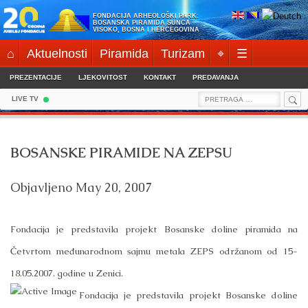
Skip
FONDACIJA ARHEOLOŠKI PARK:
to
BOSANSKA PIRAMIDA SUNCA
VISOKO, BOSNA I HERCEGOVINA
content
⌂
Aktuelnosti
Piramida
Turizam
⌖
☰
PREZENTACIJE
LJEKOVITOST
KONTAKT
PREDAVANJA
Sea
Search
LIVE TV
for:
BOSANSKE PIRAMIDE NA ZEPSU
Objavljeno
May 20, 2007
Fondacija je predstavila projekt Bosanske doline piramida na
Četvrtom međunarodnom sajmu metala ZEPS održanom od 15-
18.05.2007. godine u Zenici.
Fondacija je predstavila projekt Bosanske doline