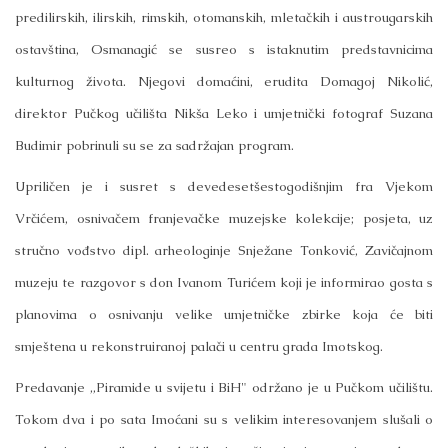
predilirskih, ilirskih, rimskih, otomanskih, mletačkih i austrougarskih
ostavština, Osmanagić se susreo s istaknutim predstavnicima
kulturnog života. Njegovi domaćini, erudita Domagoj Nikolić,
direktor Pučkog učilišta Nikša Leko i umjetnički fotograf Suzana
Budimir pobrinuli su se za sadržajan program.
Upriličen je i susret s devedesetšestogodišnjim fra Vjekom
Vrčićem, osnivačem franjevačke muzejske kolekcije; posjeta, uz
stručno vođstvo dipl. arheologinje Snježane Tonković, Zavičajnom
muzeju te razgovor s don Ivanom Turićem koji je informirao gosta s
planovima o osnivanju velike umjetničke zbirke koja će biti
smještena u rekonstruiranoj palači u centru grada Imotskog.
Predavanje „Piramide u svijetu i BiH" održano je u Pučkom učilištu.
Tokom dva i po sata Imoćani su s velikim interesovanjem slušali o