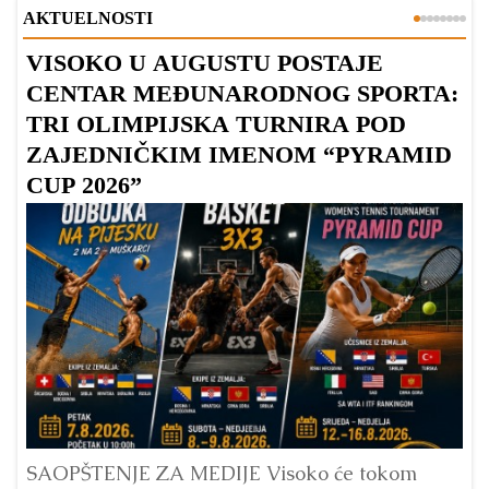
AKTUELNOSTI
VISOKO U AUGUSTU POSTAJE
B
CENTAR MEĐUNARODNOG SPORTA:
TRI OLIMPIJSKA TURNIRA POD
ZAJEDNIČKIM IMENOM “PYRAMID
CUP 2026”
Dr
Bu
ve
SAOPŠTENJE ZA MEDIJE Visoko će tokom