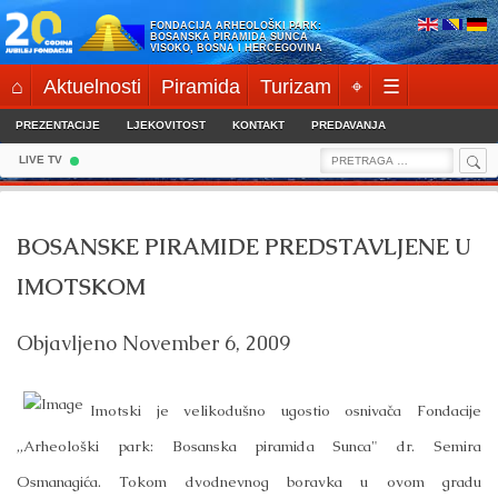
Skip
FONDACIJA ARHEOLOŠKI PARK:
to
BOSANSKA PIRAMIDA SUNCA
VISOKO, BOSNA I HERCEGOVINA
content
⌂
Aktuelnosti
Piramida
Turizam
⌖
☰
PREZENTACIJE
LJEKOVITOST
KONTAKT
PREDAVANJA
Sea
Search
LIVE TV
for:
BOSANSKE PIRAMIDE PREDSTAVLJENE U
IMOTSKOM
Objavljeno
November 6, 2009
Imotski je velikodušno ugostio osnivača Fondacije
„Arheološki park: Bosanska piramida Sunca" dr. Semira
Osmanagića. Tokom dvodnevnog boravka u ovom gradu