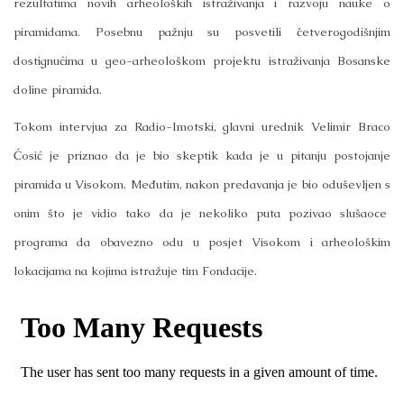
rezultatima novih arheoloških istraživanja i razvoju nauke o
piramidama. Posebnu pažnju su posvetili četverogodišnjim
dostignućima u geo-arheološkom projektu istraživanja Bosanske
doline piramida.
Tokom intervjua za Radio-Imotski, glavni urednik Velimir Braco
Ćosić je priznao da je bio skeptik kada je u pitanju postojanje
piramida u Visokom. Međutim, nakon predavanja je bio oduševljen s
onim što je vidio tako da je nekoliko puta pozivao slušaoce
programa da obavezno odu u posjet Visokom i arheološkim
lokacijama na kojima istražuje tim Fondacije.