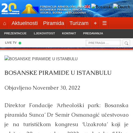
Skip
FONDACIJA ARHEOLOŠKI PARK:
to
BOSANSKA PIRAMIDA SUNCA
VISOKO, BOSNA I HERCEGOVINA
content
⌂
Aktuelnosti
Piramida
Turizam
⌖
☰
PREZENTACIJE
LJEKOVITOST
KONTAKT
PREDAVANJA
Sea
Search
LIVE TV
for:
BOSANSKE PIRAMIDE U ISTANBULU
Objavljeno
November 30, 2022
Direktor Fondacije ‘Arheološki park: Bosanska
piramida Sunca’ Dr Semir Osmanagić učestvovao
je na turističkom kongresu ‘Uzakrota’ koji je