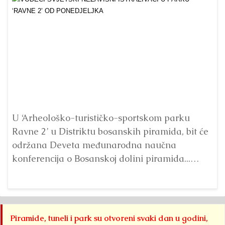
Pr
p
U ‘Arheološko-turističko-sportskom parku
Ta
Ravne 2’ u Distriktu bosanskih piramida, bit će
održana Deveta međunarodna naučna
konferencija o Bosanskoj dolini piramida...
Detaljnije
Piramide, tuneli i park su otvoreni svaki dan u godini,