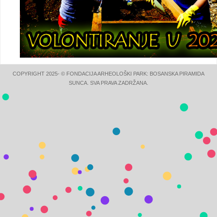
COPYRIGHT 2025- © FONDACIJA ARHEOLOŠKI PARK: BOSANSKA PIRAMIDA
SUNCA. SVA PRAVA ZADRŽANA.