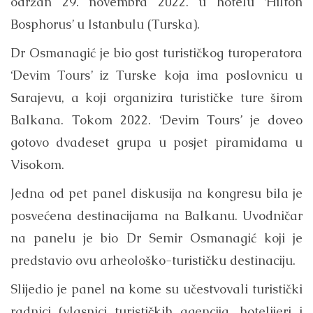
održan 29. novembra 2022. u hotelu ‘Hilton
Bosphorus’ u Istanbulu (Turska).
Dr Osmanagić je bio gost turističkog turoperatora
‘Devim Tours’ iz Turske koja ima poslovnicu u
Sarajevu, a koji organizira turističke ture širom
Balkana. Tokom 2022. ‘Devim Tours’ je doveo
gotovo dvadeset grupa u posjet piramidama u
Visokom.
Jedna od pet panel diskusija na kongresu bila je
posvećena destinacijama na Balkanu. Uvodničar
na panelu je bio Dr Semir Osmanagić koji je
predstavio ovu arheološko-turističku destinaciju.
Slijedio je panel na kome su učestvovali turistički
radnici (vlasnici turističkih agencija, hotelijeri i