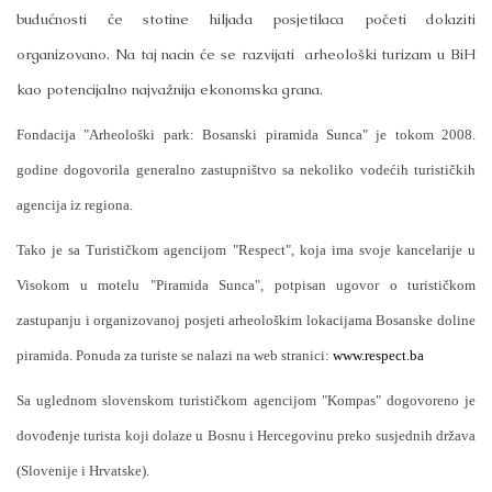
budućnosti će stotine hiljada posjetilaca početi dolaziti
organizovano. Na taj nacin će se razvijati
arheološki turizam u BiH
kao potencijalno najvažnija ekonomska grana.
Fondacija "Arheološki park: Bosanski piramida Sunca" je tokom 2008.
godine dogovorila generalno zastupništvo sa nekoliko vodećih turističkih
agencija iz regiona.
Tako je sa Turističkom agencijom "Respect", koja ima svoje kancelarije u
Visokom u motelu "Piramida Sunca", potpisan ugovor o turističkom
zastupanju i organizovanoj posjeti arheološkim lokacijama Bosanske doline
piramida.
Ponuda za turiste se nalazi na web stranici:
www.respect.ba
Sa uglednom slovenskom turističkom agencijom "Kompas" dogovoreno je
dovođenje turista koji dolaze u Bosnu i Hercegovinu preko susjednih država
(Slovenije i Hrvatske).