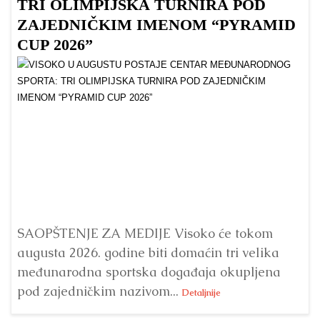
TRI OLIMPIJSKA TURNIRA POD
ZAJEDNIČKIM IMENOM “PYRAMID
CUP 2026”
Dr
Bu
ve
SAOPŠTENJE ZA MEDIJE Visoko će tokom
augusta 2026. godine biti domaćin tri velika
međunarodna sportska događaja okupljena
pod zajedničkim nazivom...
Detaljnije