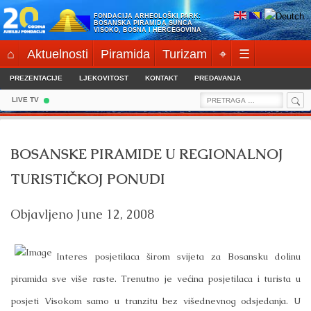
Skip
FONDACIJA ARHEOLOŠKI PARK:
to
BOSANSKA PIRAMIDA SUNCA
VISOKO, BOSNA I HERCEGOVINA
content
⌂
Aktuelnosti
Piramida
Turizam
⌖
☰
PREZENTACIJE
LJEKOVITOST
KONTAKT
PREDAVANJA
Sea
Search
LIVE TV
for:
BOSANSKE PIRAMIDE U REGIONALNOJ
TURISTIČKOJ PONUDI
Objavljeno
June 12, 2008
Interes posjetilaca širom svijeta za Bosansku dolinu
piramida sve više raste. Trenutno je većina posjetilaca i turista u
posjeti Visokom samo u tranzitu bez višednevnog odsjedanja. U