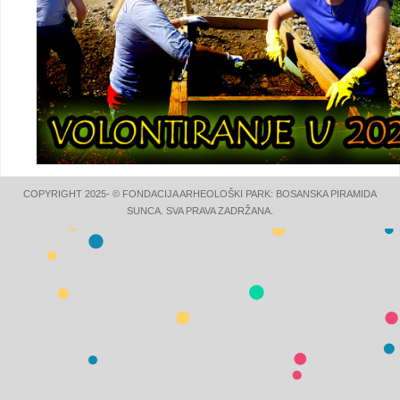
COPYRIGHT 2025- © FONDACIJA ARHEOLOŠKI PARK: BOSANSKA PIRAMIDA
SUNCA. SVA PRAVA ZADRŽANA.