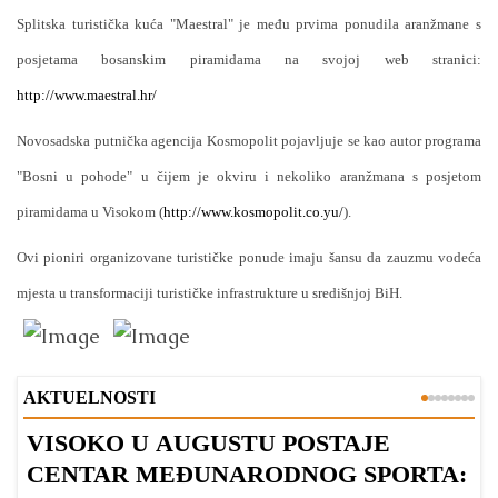
Splitska turistička kuća "Maestral" je među prvima ponudila aranžmane s
posjetama bosanskim piramidama na svojoj web stranici:
http://www.maestral.hr/
Novosadska putnička agencija Kosmopolit pojavljuje se kao autor programa
"Bosni u pohode" u čijem je okviru i nekoliko aranžmana s posjetom
piramidama u Visokom (
http://www.kosmopolit.co.yu/
).
Ovi pioniri organizovane turističke ponude imaju šansu da zauzmu vodeća
mjesta u transformaciji turističke infrastrukture u središnjoj BiH.
AKTUELNOSTI
VISOKO U AUGUSTU POSTAJE
B
CENTAR MEĐUNARODNOG SPORTA: