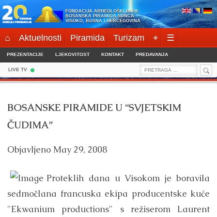
Skip
FONDACIJA ARHEOLOŠKI PARK:
to
BOSANSKA PIRAMIDA SUNCA
VISOKO, BOSNA I HERCEGOVINA
content
⌂
Aktuelnosti
Piramida
Turizam
⌖
☰
PREZENTACIJE
LJEKOVITOST
KONTAKT
PREDAVANJA
Sea
Search
LIVE TV
for:
BOSANSKE PIRAMIDE U “SVJETSKIM
ČUDIMA”
Objavljeno
May 29, 2008
Proteklih dana u Visokom je boravila
sedmočlana francuska ekipa producentske kuće
"Ekwanium productions" s režiserom Laurent