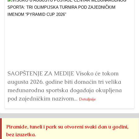
Dr
Bu
ve
SAOPŠTENJE ZA MEDIJE Visoko će tokom
augusta 2026. godine biti domaćin tri velika
međunarodna sportska događaja okupljena
pod zajedničkim nazivom...
Detaljnije
Piramide, tuneli i park su otvoreni svaki dan u godini,
bez izuzetka.