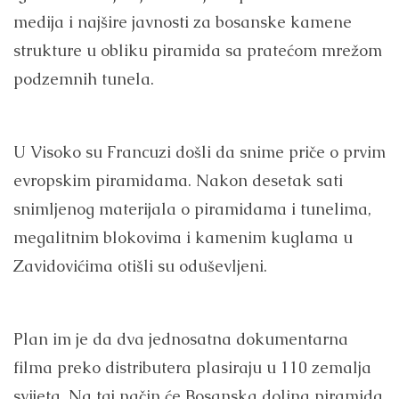
medija i najšire javnosti za bosanske kamene
strukture u obliku piramida sa pratećom mrežom
podzemnih tunela.
U Visoko su Francuzi došli da snime priče o prvim
evropskim piramidama. Nakon desetak sati
snimljenog materijala o piramidama i tunelima,
megalitnim blokovima i kamenim kuglama u
Zavidovićima otišli su oduševljeni.
Plan im je da dva jednosatna dokumentarna
filma preko distributera plasiraju u 110 zemalja
svijeta. Na taj način će Bosanska dolina piramida