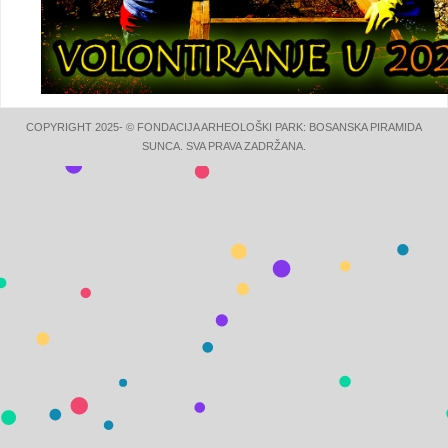
COPYRIGHT 2025- © FONDACIJA ARHEOLOŠKI PARK: BOSANSKA PIRAMIDA
SUNCA. SVA PRAVA ZADRŽANA.