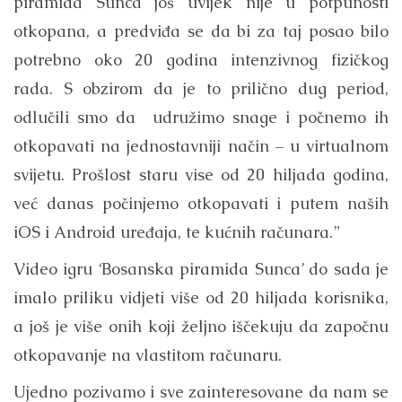
piramida Sunca još uvijek nije u potpunosti
otkopana, a predviđa se da bi za taj posao bilo
potrebno oko 20 godina intenzivnog fizičkog
rada. S obzirom da je to prilično dug period,
odlučili smo da udružimo snage i počnemo ih
otkopavati na jednostavniji način – u virtualnom
svijetu. Prošlost staru vise od 20 hiljada godina,
već danas počinjemo otkopavati i putem naših
iOS i Android uređaja, te kućnih računara.”
Video igru ‘Bosanska piramida Sunca’ do sada je
imalo priliku vidjeti više od 20 hiljada korisnika,
a još je više onih koji željno iščekuju da započnu
otkopavanje na vlastitom računaru.
Ujedno pozivamo i sve zainteresovane da nam se