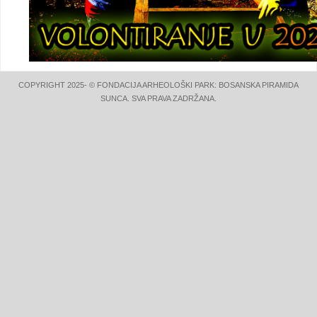
COPYRIGHT 2025- © FONDACIJA ARHEOLOŠKI PARK: BOSANSKA PIRAMIDA
SUNCA. SVA PRAVA ZADRŽANA.