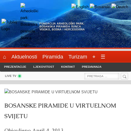
Skip
to
content
FONDACIJA ARHEOLOŠKI PARK:
BOSANSKA PIRAMIDA SUNCA
VISOKO, BOSNA I HERCEGOVINA
⌂
Aktuelnosti
Piramida
Turizam
⌖
☰
PREZENTACIJE
LJEKOVITOST
KONTAKT
PREDAVANJA
Sea
Search
LIVE TV
for:
BOSANSKE PIRAMIDE U VIRTUELNOM
SVIJETU
Objavljeno
April 4, 2013