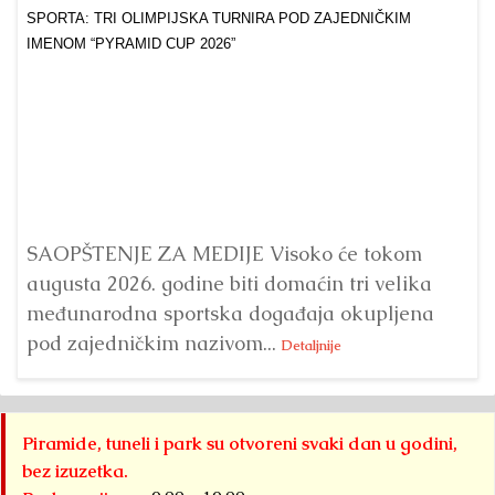
Dr
Bu
ve
SAOPŠTENJE ZA MEDIJE Visoko će tokom
augusta 2026. godine biti domaćin tri velika
međunarodna sportska događaja okupljena
pod zajedničkim nazivom...
Detaljnije
Piramide, tuneli i park su otvoreni svaki dan u godini,
bez izuzetka.