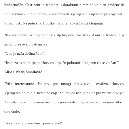
budučnošću. Čast nam je sagledati i dotaknuti piramide koje su građene da
ih otkrivamo upravo danas, kada treba da vjerujemo u njihovu postojanost i
vrijednost . Na putu smo ljudske
ljepote,
čovječnosti i trajanja.
Nekada davno, u vrijeme našeg djetinjstva, naš tetak Asim iz Radovlja je
govorio za ova prostranstva:
"Ovo je naša dolina Nila".
Hvala za ovo prelijepo iskustvo koje ću pohraniti i kojemu ću se vraćati."
Alija i
Nađa Smailović
"Vrlo interesantno. Po prvi put mnogi doživljavaju ovakvo iskustvo.
Vjerujemo da ovdje
nešto postoji. Želimo da uspijete i da promijenite svijet.
Zahvaljujemo ljubaznom osoblju i prezentatorima, svima koji su nam otkrili
ovo čudo.
Sa vama smo u mislima,
puno sreće!"