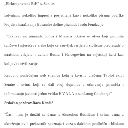
„Elektroprivreda BiH" iz Zenice.
Izdvajamo nekoliko impresija posjetitelja kao i nekoliko pisama podrške
Projektu istraživanja Bosanske doline piramida i radu Fondacije.
"Otkrivanjem piramida Sunca i Mjeseca otkriva se otvor koji propušta
sunčeve i mjesečeve zrake koje će zauvijek rastjerati stoljetne predrasude o
mračnom vilajetu i ucrtati Bosnu i Hercegovinu na svjetskoj karti kao
kolijevku civilizacije.
Redovno posjećujem web stranicu koja je izvrsno urađena. Tvojoj ekipi
Semire i svima koji su dali svoj doprinos u otkrivanju piramida i
informisanju javnosti jedno veliko H V A L A iz sunčanog Göteborga".
Srdačan pozdrav,
Raza Kendić
"Čast
nam je družiti se danas s Ahmedom Bosnićem i svima vama u
okruženju ovih prekrasnih spoznaja i veza s dalekom prošlošću i bliskom