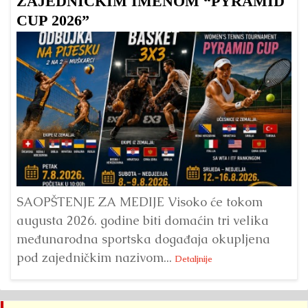
ZAJEDNIČKIM IMENOM “PYRAMID
CUP 2026”
Dr
Bu
ve
SAOPŠTENJE ZA MEDIJE Visoko će tokom
augusta 2026. godine biti domaćin tri velika
međunarodna sportska događaja okupljena
pod zajedničkim nazivom...
Detaljnije