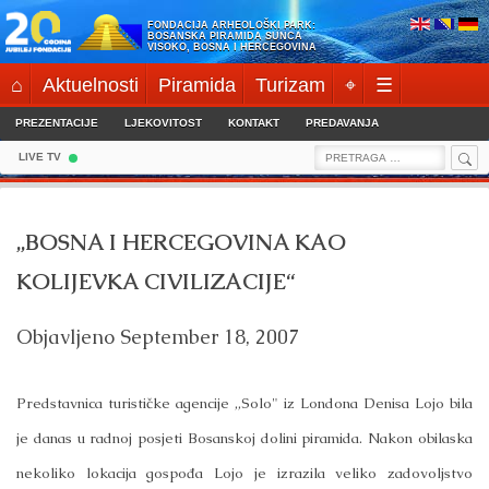
Skip
FONDACIJA ARHEOLOŠKI PARK:
to
BOSANSKA PIRAMIDA SUNCA
VISOKO, BOSNA I HERCEGOVINA
content
⌂
Aktuelnosti
Piramida
Turizam
⌖
☰
PREZENTACIJE
LJEKOVITOST
KONTAKT
PREDAVANJA
Sea
Search
LIVE TV
for:
„BOSNA I HERCEGOVINA KAO
KOLIJEVKA CIVILIZACIJE“
Objavljeno
September 18, 2007
Predstavnica turističke agencije „Solo" iz Londona Denisa Lojo bila
je danas u radnoj posjeti Bosanskoj dolini piramida. Nakon obilaska
nekoliko lokacija gospođa Lojo je izrazila veliko zadovoljstvo