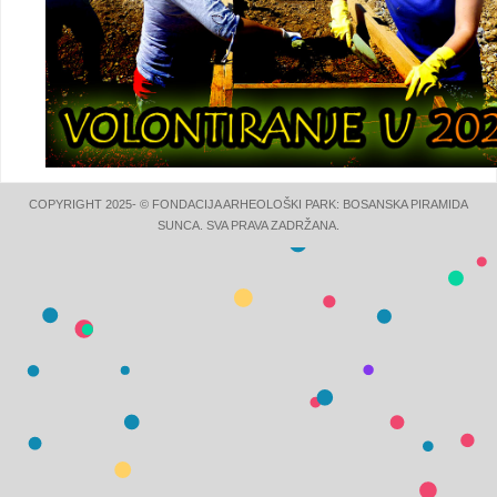
COPYRIGHT 2025- © FONDACIJA ARHEOLOŠKI PARK: BOSANSKA PIRAMIDA
SUNCA. SVA PRAVA ZADRŽANA.