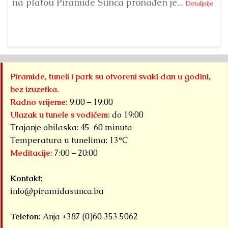
na platou Piramide Sunca pronađen je...
se
Detaljnije
Piramide, tuneli i park su otvoreni svaki dan u godini,
bez izuzetka.
Radno vrijeme:
9:00 – 19:00
Ulazak u tunele s vodičem:
do 19:00
Trajanje obilaska: 45–60 minuta
Temperatura u tunelima: 13°C
Meditacije:
7:00 – 20:00
Kontakt:
info@piramidasunca.ba
Telefon:
Anja +387 (0)60 353 5062