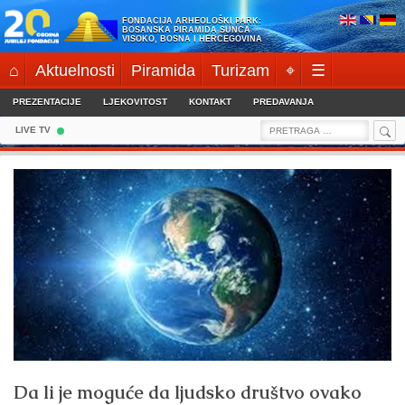
Skip
FONDACIJA ARHEOLOŠKI PARK:
to
BOSANSKA PIRAMIDA SUNCA
VISOKO, BOSNA I HERCEGOVINA
content
⌂
Aktuelnosti
Piramida
Turizam
⌖
☰
PREZENTACIJE
LJEKOVITOST
KONTAKT
PREDAVANJA
Sea
Search
LIVE TV
for:
Da li je moguće da ljudsko društvo ovako