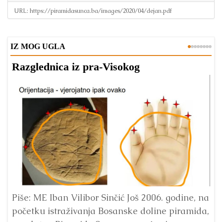
URL:
https://piramidasunca.ba/images/2020/04/dejan.pdf
IZ MOG UGLA
Razglednica iz pra-Visokog
T
Piše: ME Iban Vilibor Sinčić Još 2006. godine, na
Ni
početku istraživanja Bosanske doline piramida,
uo