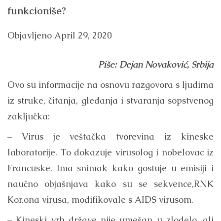
funkcioniše?
Objavljeno
April 29, 2020
Piše: Dejan Novaković, Srbija
Ovo su informacije na osnovu razgovora s ljudima
iz struke, čitanja, gledanja i stvaranja sopstvenog
zaključka:
– Virus je veštačka tvorevina iz kineske
laboratorije. To dokazuje virusolog i nobelovac iz
Francuske. Ima snimak kako gostuje u emisiji i
naučno objašnjava kako su se sekvence,RNK
Kor.ona virusa, modifikovale s AIDS virusom.
– Kineski vrh države nije umešan u zlodelo, ali