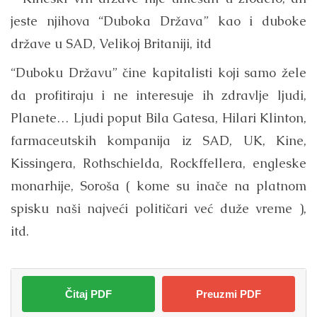
jeste njihova “Duboka Država” kao i duboke
države u SAD, Velikoj Britaniji, itd
“Duboku Državu” čine kapitalisti koji samo žele
da profitiraju i ne interesuje ih zdravlje ljudi,
Planete… Ljudi poput Bila Gatesa, Hilari Klinton,
farmaceutskih kompanija iz SAD, UK, Kine,
Kissingera, Rothschielda, Rockffellera, engleske
monarhije, Soroša ( kome su inače na platnom
spisku naši najveći političari već duže vreme ),
itd.
Čitaj PDF
Preuzmi PDF